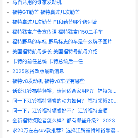
马自达用的谁家发动机
福特GT勒芒 福特赢过几次勒芒
福特赢过几次勒芒 F1和勒芒哪个级别高
福特猛禽广告宣传语 福特猛禽f150二手车
福特野马的车标 野马标志的车是什么牌子图片
美国福特航母多长 美国福特号航母介绍
卡特的前任总统 卡特总统后一任
2025领裕改版最新消息
福特v8发动机 福特v8车型有哪些
话说江铃福特领裕，请问适合家用吗？ 福特领裕2022款
问一下江铃福特领睿的动力如何？ 福特领裕2022款
问一下，江铃福特领睿好不？ 江铃福特全顺
全新福特探险者怎么样？都有哪些升级？ 2023款福特探险者
求20万左右suv款推荐？选择江铃福特领裕靠谱吗？ 落地20万的suv哪个好