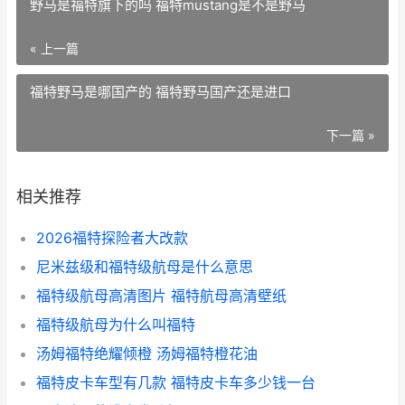
野马是福特旗下的吗 福特mustang是不是野马
« 上一篇
福特野马是哪国产的 福特野马国产还是进口
下一篇 »
相关推荐
2026福特探险者大改款
尼米兹级和福特级航母是什么意思
福特级航母高清图片 福特航母高清壁纸
福特级航母为什么叫福特
汤姆福特绝耀倾橙 汤姆福特橙花油
福特皮卡车型有几款 福特皮卡车多少钱一台