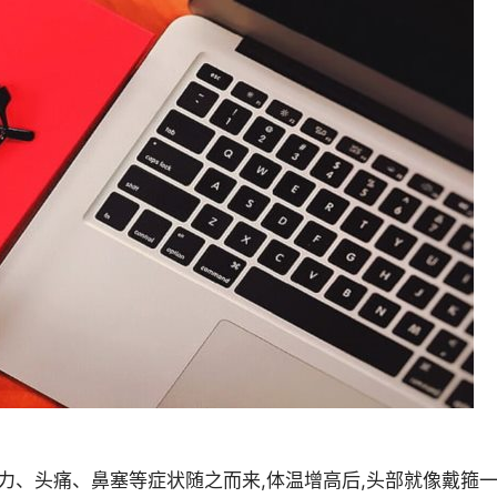
无力、头痛、鼻塞等症状随之而来,体温增高后,头部就像戴箍