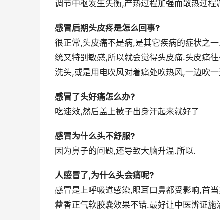
调节中枢发生失衡,产热过程加强而散热过程减弱
感冒后期头皮疼是怎么回事?
很正常,头皮痛不是病,是其它疾病的症状之一
统又特别敏感,所以就会觉得头皮痛.头皮痛往
洗头,或是用电吹风对着痛处吹热风,一边吹一
感冒了头好痛怎么办?
吃速效,然后盖上被子出身汗起来就好了
感冒为什么头不舒服?
因为鼻子的问题,还导致大脑升温.所以.
人感冒了,为什么头会痛呢?
感冒是上呼吸道感染,眼耳口鼻都受影响,首当
藿香正气软胶囊效果不错.最好让中医辨证施治.