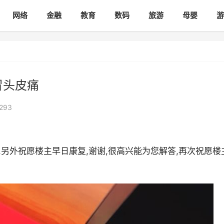
网络
金融
教育
数码
旅游
母婴
游
冒头皮痛
293
,另外祝愿楼主早日康复,谢谢,很高兴能为您解答,再次祝愿楼