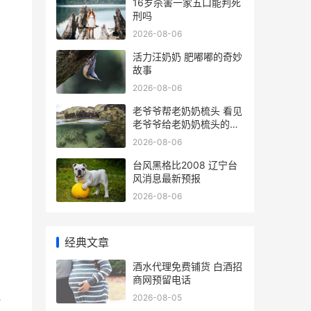
16岁杀害一家五口能判死
刑吗
2026-08-06
活力汪奶奶 肥嘟嘟的奇妙
故事
2026-08-06
老爷爷帮老奶奶梳头 看见
老爷爷给老奶奶梳头的祝
福语
2026-08-06
台风黑格比2008 辽宁台
风消息最新预报
2026-08-06
经典文章
酒水代理免费铺货 白酒招
商网预留电话
2026-08-05
一