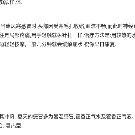
.样,体.
.当患风寒感冒时,头部因受寒毛孔收缩,血流不畅,而此时神经
往是局部疼痛,用手轻触就象针扎一样.治疗方法是:用较热的
边轻轻按摩,一般几分钟就会缓解症状 祝你早日康复.
其冲嘛. 夏天的感冒多为暑湿感冒,藿香正气水及藿香正气液
 暑热型.