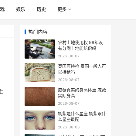
戏
娱乐
历史
更多
热门内容
农村土地使用权 98年没
有分到土地能赔偿吗
2026-08-07
泰国可持枪 泰国一般人可
以持枪吗
2026-08-07
戚薇真实的身高体重 戚薇
主
实际身高
2026-08-07
杨紫是什么星座 杨紫跟什
么星座最配
2026-08-06