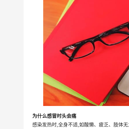
为什么感冒时头会痛
感染发热时,全身不适,如酸懒、疲乏、肢体