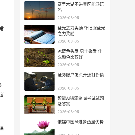
赛里木湖不进景区能游玩
吗
2026-08-05
圣光之力奖励 怀旧服圣光
常
之力奖励
2026-08-05
冰蓝色头发 男士染发 什
么颜色比较好
2026-08-05
证券账户怎么开通打新债
是
2026-08-05
议
智能AI错题笔 ai考试试题
及答案
2026-08-05
俄媒中国AI进步凸显优势
温