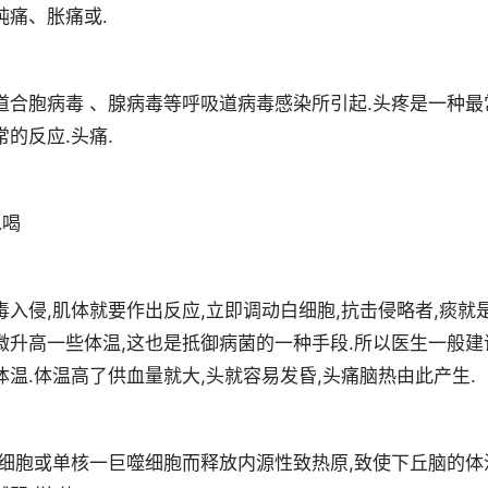
钝痛、胀痛或.
道合胞病毒 、腺病毒等呼吸道病毒感染所引起.头疼是一种最
的反应.头痛.
水喝
入侵,肌体就要作出反应,立即调动白细胞,抗击侵略者,痰就
微升高一些体温,这也是抵御病菌的一种手段.所以医生一般建
温.体温高了供血量就大,头就容易发昏,头痛脑热由此产生.
粒细胞或单核一巨噬细胞而释放内源性致热原,致使下丘脑的体