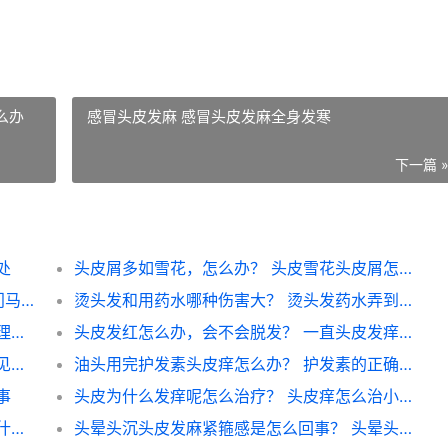
么办
感冒头皮发麻 感冒头皮发麻全身发寒
下一篇 
处
头皮屑多如雪花，怎么办？ 头皮雪花头皮屑怎么办
厦门三甲医院哪里有prp打。打头皮的？ 厦门马垅医院是几级
烫头发和用药水哪种伤害大？ 烫头发药水弄到头皮要紧吗
头皮护理小程序叫什么名字？ 理发店头皮护理怎么做
头皮发红怎么办，会不会脱发？ 一直头皮发痒要警惕
男生头皮红痒脱发什么原因，怎么改善？ 梦见自己脱发露头皮
油头用完护发素头皮痒怎么办？ 护发素的正确用法
事
头皮为什么发痒呢怎么治疗？ 头皮痒怎么治小窍门
头皮红出油脱发洗发水有用吗？ 头皮出油用什么洗发水
头晕头沉头皮发麻紧箍感是怎么回事？ 头晕头皮发麻是怎么回事