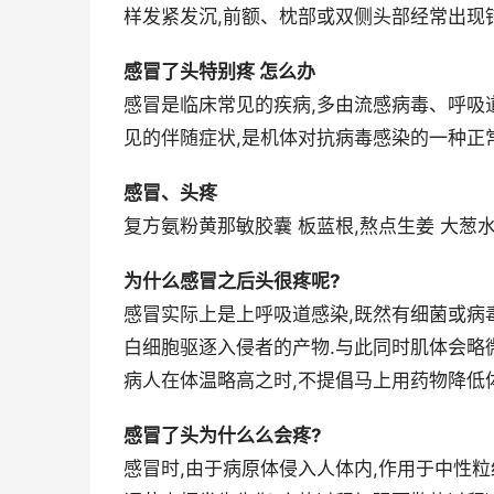
样发紧发沉,前额、枕部或双侧头部经常出现
感冒了头特别疼 怎么办
感冒是临床常见的疾病,多由流感病毒、呼吸
见的伴随症状,是机体对抗病毒感染的一种正常
感冒、头疼
复方氨粉黄那敏胶囊 板蓝根,熬点生姜 大葱
为什么感冒之后头很疼呢?
感冒实际上是上呼吸道感染,既然有细菌或病毒
白细胞驱逐入侵者的产物.与此同时肌体会略
病人在体温略高之时,不提倡马上用药物降低体
感冒了头为什么么会疼?
感冒时,由于病原体侵入人体内,作用于中性