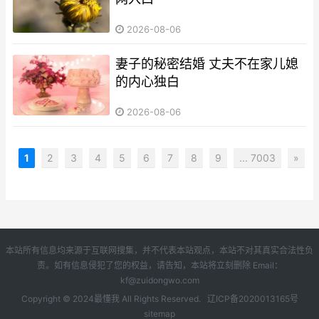
2026-08-06
妻子的秘密结婚 丈夫不在家儿媳
的内心独白
2026-08-06
1
2
3
4
5
6
7
8
9
... 7003
»
本站所有信息均来源于互联网搜集，并不代表本站观点，本站不对其真实合法性负
责。如有信息侵犯了您的权益，请告知，本站将立刻删除 Email：
kf@zuidongwo.com
Copyright © 2024
最懂我
All Rights Reserved.
辽ICP备2020013165号
sitemap