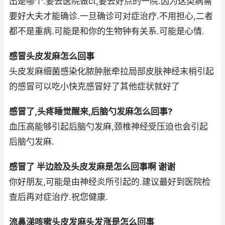
出是哪个.要去医院做ct,要去好点的一院.因为这类病需
要好大夫才能确诊.一旦确诊可对症治疗.不用担心,二者
都不是重病.可能是和你的生物钟有关系.可能是心情.
感冒头皮发麻怎么回事
头皮发麻细菌感染化脓肿胀牵拉局部皮肤神经末梢引起
的感冒可以吃小快克感冒好了其他症状就好了
感冒了,头疼睡觉醒来,后脑勺发麻怎么回事?
血压高能够引起后脑勺发麻,颈椎神经受压迫也会引起
后脑勺发麻.
感冒了 半边脸及头皮发麻是怎么回事啊 谢谢
你好朋友,可能是由神经炎所引起的.建议最好到医院检
查后再对症治疗.祝您健康.
流鼻涕咳嗽头皮发麻头发涨是怎么回事