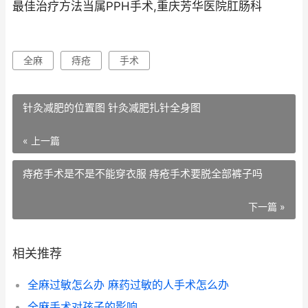
最佳治疗方法当属PPH手术,重庆芳华医院肛肠科
全麻
痔疮
手术
针灸减肥的位置图 针灸减肥扎针全身图
« 上一篇
痔疮手术是不是不能穿衣服 痔疮手术要脱全部裤子吗
下一篇 »
相关推荐
全麻过敏怎么办 麻药过敏的人手术怎么办
全麻手术对孩子的影响