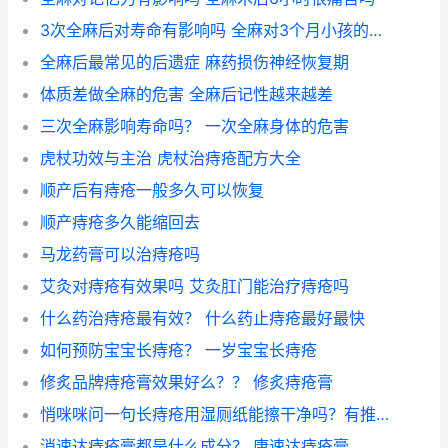
3次全麻后对寿命有影响吗 全麻对3个月小孩的影响
全麻后最常见的后遗症 麻药损伤神经恢复期
体质差做全麻的危害 全麻后记性越来越差
三次全麻影响寿命吗？ 一次全麻身体的危害
虎杖功效与主治 虎杖治痔疮配方大全
顺产后有痔疮一般多久可以恢复
顺产痔疮多久能缩回去
马龙药膏可以治痔疮吗
艾灸对痔疮有效果吗 艾灸肛门能治疗痔疮吗
什么药治痔疮最有效？ 什么药止痔疮最好最快
如何预防宝宝长痔疮？ 一岁宝宝长痔疮
修炙品牌痔疮膏效果好么？？ 修炙痔疮膏
悄咪咪问一句长痔疮用湿厕纸能擦干净吗？有推荐的吗？ 长期使用湿厕纸的危害
消速达痔疮膏都是什么成分？ 康速达痔疮膏