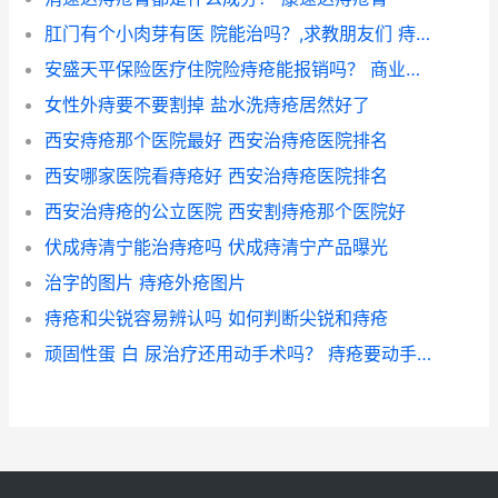
肛门有个小肉芽有医 院能治吗？,求教朋友们 痔疮肉芽会自己消掉吗
安盛天平保险医疗住院险痔疮能报销吗？ 商业保险痔疮手术理赔吗
女性外痔要不要割掉 盐水洗痔疮居然好了
西安痔疮那个医院最好 西安治痔疮医院排名
西安哪家医院看痔疮好 西安治痔疮医院排名
西安治痔疮的公立医院 西安割痔疮那个医院好
伏成痔清宁能治痔疮吗 伏成痔清宁产品曝光
治字的图片 痔疮外疮图片
痔疮和尖锐容易辨认吗 如何判断尖锐和痔疮
顽固性蛋 白 尿治疗还用动手术吗？ 痔疮要动手术治疗吗