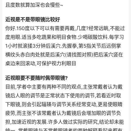
且度数就算加深也会慢些~
近视是不是带眼镜比较好
你好.150度以下可以有需要再戴,几度?经常远眺,不能过
度用眼.适当多吃蔬果和明目食物.少喝碳酸饮料.每学习
1小时就滚揉3分钟后溪穴.先握拳,第5指关节后远侧掌
横纹头赤白肉处就是后溪穴(请找图对照)把后溪穴竖在
桌边来回滚动,可保护视力利眼目
近视眼要不要随时佩带眼镜?
目前,学者中主要有两种不同的观点,主张常戴者认为戴
镜后人眼的调节是正常状态下使用的调节,若看近时取
下眼镜,则会引起辐辏与调节关系经常变动,更易使眼睛
疲劳,而主张不该常戴者认为戴镜后会增加眼的调节负
担,加速近视的发展.许多人做过实际的研究,结论却未能
统一. 常戴眼镜与不常戴眼镜者的两种解释看起来都有