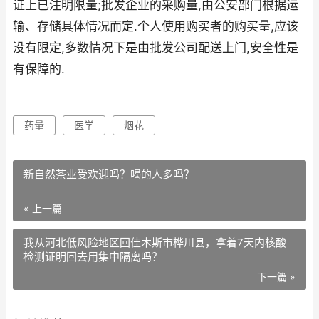
证上已注明限量;批发企业的采购量,由公安部门根据运
输、存储具体情况而定.个人使用购买者的购买量,应该
没有限定,多数情况下是由批发公司配送上门,安全性是
有保障的.
药量
医学
烟花
新自然茶业受欢迎吗？喝的人多吗？
« 上一篇
我从河北低风险地区回佳木斯市桦川县，拿着7天内核酸
检测证明回去用集中隔离吗？
下一篇 »