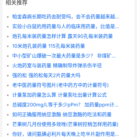
相关推荐
帕金森病长期吃药会耐受吗，会不会药量越来越大? 帕金森是老年痴呆吗
实验小白鼠的用药量与人的临床用药量，比值是多少？ 人与老鼠实验给药量比例
炮孔每米装药量怎样计算 露天90孔每米装药量
10米炮孔装药量 115孔每米装药量
中小型矿山爆破一次最大药量是多少？ 非煤矿矿山企业不包括
火炮药室与装药量 精确制导炸弹杀伤半径
强的松 强的松每天2片药量大吗
老中医药量符号图片(老中药方中的计量符号)
计量泵加药量怎么算 计量泵吐出量计算公式
总碱度200mg/L等于多少pPm？ 加药量ppm计算公式
如何正确服用纳豆激酶 纳豆激酶的吃法和药量
芒果树几月份使用多效唑(芒果树控梢怎样用药量)
你好，请问氨磺必利片每天晚上吃半片副作用是啥？ 吃氨磺必利2片药量大吗