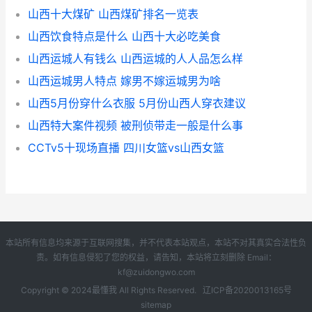
山西十大煤矿 山西煤矿排名一览表
山西饮食特点是什么 山西十大必吃美食
山西运城人有钱么 山西运城的人人品怎么样
山西运城男人特点 嫁男不嫁运城男为啥
山西5月份穿什么衣服 5月份山西人穿衣建议
山西特大案件视频 被刑侦带走一般是什么事
CCTv5十现场直播 四川女篮vs山西女篮
本站所有信息均来源于互联网搜集，并不代表本站观点，本站不对其真实合法性负
责。如有信息侵犯了您的权益，请告知，本站将立刻删除 Email：
kf@zuidongwo.com
Copyright © 2024
最懂我
All Rights Reserved.
辽ICP备2020013165号
sitemap