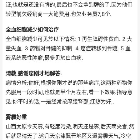
证,也就是还没有牌的,最后也不会拿到牌的了.因为他们
转型前欠经销商一大笔费用,也欠业务员7,8个.
全血细胞减少如何治疗
全血细胞减少可见於以下情况: 1 再生障碍性贫血. 2 大
量失血. 3 药物对骨髓的抑制. 4 癌症转移到骨髓. 5 血
液系统恶性肿瘤,最多见於白血病.
请教,感谢您刚才地解答.
病情分析:你好,根据你刚才说的那些病症,这两种药物你
先服用一段时间,也就是半个月左右,看一下效果.指导意
见:你平时的话,一是经常按摩腰肾部,红热为好,.
雾霾好重
山西太原今天雾,有轻度污染,明天还是雾,后天雨夹雪,然
后就是晴天了.这几天京津冀晋地区又遭雾霾天气,冷空