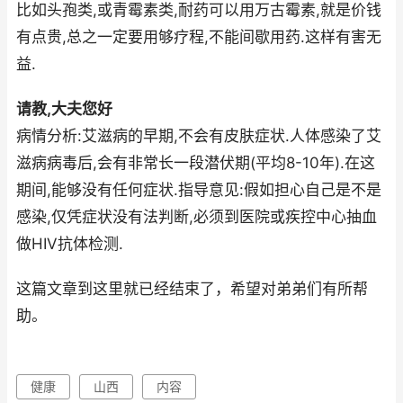
比如头孢类,或青霉素类,耐药可以用万古霉素,就是价钱
有点贵,总之一定要用够疗程,不能间歇用药.这样有害无
益.
请教,大夫您好
病情分析:艾滋病的早期,不会有皮肤症状.人体感染了艾
滋病病毒后,会有非常长一段潜伏期(平均8-10年).在这
期间,能够没有任何症状.指导意见:假如担心自己是不是
感染,仅凭症状没有法判断,必须到医院或疾控中心抽血
做HIV抗体检测.
这篇文章到这里就已经结束了，希望对弟弟们有所帮
助。
健康
山西
内容