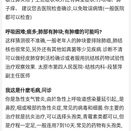
子痒、 建议您去医院检查确诊,以免耽误病情(一般医院
都可以检查)
呼吸困难;痰多;肺部有肿块;有肿瘤的可能吗?
这样猜测很不准确,一般老年人的肿块要排除肺癌,肺结
核也很常见,另外还有其他如真菌等少见疾病.诊断不清
可以做经皮肺穿刺活检确诊或者服用抗结核药物试验性
治疗观察效果. 太原市第四人民医院-结核内科-段慧萍
副主任医师
我这是什麽毛病,问诊
你是急性支气管炎,由於急性上呼吸道感染蔓延引起,,是
鼻腔,咽或喉部的急性炎症,常见的病毒和细菌.你主要的
治疗就是抗炎治疗,可以选择头孢类,青霉素类都可以,但
是疗程一定足,一般连用7到10天.常见的药物有头孢类,