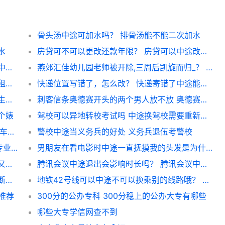
骨头汤中途可加水吗？ 排骨汤能不能二次加水
水
房贷可不可以更改还款年限？ 房贷可以中途改年限吗
B2被扣分了升A2会有什么影响？ b2增驾a2中途扣分
燕郊汇佳幼儿园老师被开除,三周后凯旋而归_？ 幼儿园老师半中途辞职
租房中途不租了违约金怎么算 中途不租了房租能退吗
快递位置写错了，怎么改？ 快递寄错了中途能改吗
定向研究生辞职后其他单位承认吗 定向研究生中途换单位
刺客信条奥德赛开头的两个男人放不放 奥德赛可以中途换主角吗
个婊
驾校可以异地转校考试吗 中途换驾校需要重新考吗
火车票不到北京,能在北京下车吗？ 买全程火车票中途下车
警校中途当义务兵的好处 义务兵退伍考警校
成毅是中途转的表演专业，他转之前是什么专业？ 成毅是中戏专科吗
男朋友在看电影时中途一直抚摸我的头发是为什么？ 男生碰女生头发代表啥
存钱的定期存款会不会亏啊？ 定期存款中途又存钱
腾讯会议中途退出会影响时长吗？ 腾讯会议中途切换设备
医疗保险断了几个月有什么影响？ 保险中途断了有影响吗
地铁42号线可以中途不可以换乘别的线路哦？ 地铁换乘怎么操作
专推荐
300分的公办专科 300分稳上的公办大专有哪些
哪些大专学信网查不到