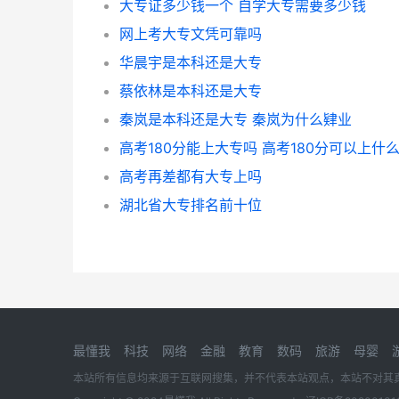
大专证多少钱一个 自学大专需要多少钱
网上考大专文凭可靠吗
华晨宇是本科还是大专
蔡依林是本科还是大专
秦岚是本科还是大专 秦岚为什么肄业
高考180分能上大专吗 高考180分可以上什
高考再差都有大专上吗
湖北省大专排名前十位
最懂我
科技
网络
金融
教育
数码
旅游
母婴
本站所有信息均来源于互联网搜集，并不代表本站观点，本站不对其真实合法