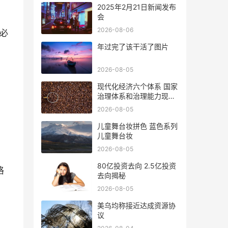
2025年2月21日新闻发布
会
2026-08-06
没必
年过完了该干活了图片
2026-08-05
现代化经济六个体系 国家
治理体系和治理能力现代
化
2026-08-05
儿童舞台妆拼色 蓝色系列
儿童舞台妆
2026-08-05
80亿投资去向 2.5亿投资
格
去向揭秘
2026-08-05
美乌均称接近达成资源协
议
在