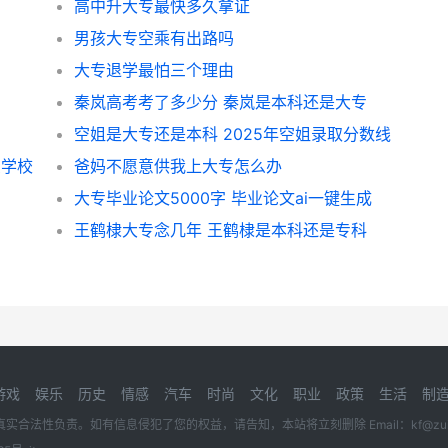
高中升大专最快多久拿证
男孩大专空乘有出路吗
大专退学最怕三个理由
秦岚高考考了多少分 秦岚是本科还是大专
空姐是大专还是本科 2025年空姐录取分数线
么学校
爸妈不愿意供我上大专怎么办
大专毕业论文5000字 毕业论文ai一键生成
王鹤棣大专念几年 王鹤棣是本科还是专科
游戏
娱乐
历史
情感
汽车
时尚
文化
职业
政策
生活
制
性负责。如有信息侵犯了您的权益，请告知，本站将立刻删除 Email：kf@zuidon