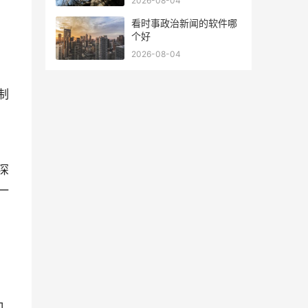
2026-08-04
,
看时事政治新闻的软件哪
个好
2026-08-04
制
深
一
需
口