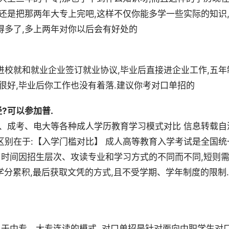
你还是把那两年大专上完吧,这样不仅你能多学一些实际的知识
得多了,多上两年对你以后会有好处的
进校就和就业企业签订就业协议,毕业后直接进企业工作,五年
很好,毕业后你工作也没有着落.建议你考对口单招的
?可以参加普.
考、成考、电大等各种成人学历教育学习模式对比 信息转载自
区别在于:【入学门槛对比】 成人高等教育入学考试是全国统
学习时间因招生层次、攻读专业和学习方式的不同而不同,短则
、学分累积,最后获取文凭的方式,且不受学期、学年制度的限制.
当于中专、大专连读的模式. 对口单招是针对面向中职学生对