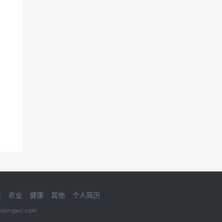
造
农业
健康
其他
个人简历
gwo.com