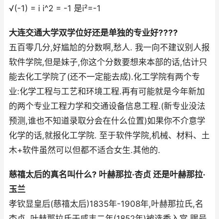
√(-1) = i i^2 = -1 是i²=-1
大连交通大学双学位好还是单独的专业好????
五百零几分,好尴尬的分数啊,愁人. 我一向不建议别人报
软件学院,但是妹子,你这个分数要想来本部的话,估计只
能去化工学院了(还不一定能去成).化工学院有两个专
业:化学工程与工艺和环境工程.再有可能就是今年新加
的两个专业工程力学和交通设备信息工程.(新专业没法
预测,谁也不知道录取分会在什么位置)如果你不介意学
化学的话,就报化工学院. 至于软件学院,机械、材料、土
木+软件虽然可以但都不适合女生.其他的.
慈禧太后的真名叫什么? 叶赫那拉·杏贞 还是叶赫那拉·
玉兰
孝钦显皇后(慈禧太后)1835年-1908年,叶赫那拉氏,名
杏贞. 叶赫那拉氏于咸丰二年(1852年)被选秀入宫,赐号