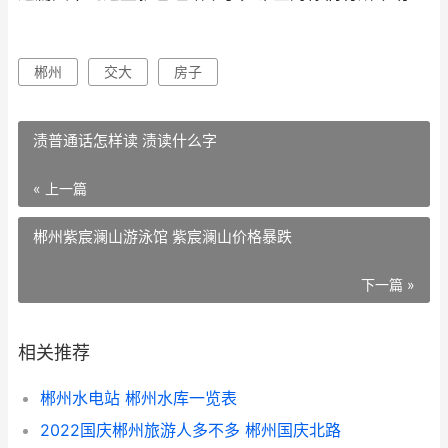
郴州
交大
房子
渍普通话怎样读 渍读什么字
« 上一篇
郴州紫宸澜山游泳馆 紫宸澜山价格暴跌
下一篇 »
相关推荐
郴州水电站 郴州水库一览表
2022国庆郴州旅游人多不多 郴州国庆北路