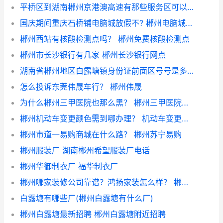
平桥区到湖南郴州京港澳高速有那些服务区可以做核酸？ 京港澳高速37个服务区
国庆期间重庆石桥铺电脑城放假不? 郴州电脑城国庆上班吗
郴州西站有核酸检测点吗？ 郴州免费核酸检测点
郴州市长沙银行有几家 郴州长沙银行网点
湖南省郴州地区白露塘镇身份证前面区号号是多少？ 湖南郴州身份证前六位
怎么投诉东莞伟晟车行？ 郴州伟晟
为什么郴州三甲医院也那么黑？ 郴州三甲医院男科
郴州机动车变更颜色需到哪办理？ 机动车变更颜色流程
郴州市道一易购商城在什么路？ 郴州苏宁易购
郴州服装厂 湖南郴州希望服装厂电话
郴州华御制衣厂 福华制衣厂
郴州哪家装修公司靠谱？鸿扬家装怎么样？ 郴州九龙湾靠谱吗
白露塘有哪些厂(郴州白露塘有什么厂)
郴州白露塘最新招聘 郴州白露塘附近招聘