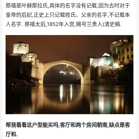
慈禧是叶赫那拉氏,具体的名字没有记载,因为古时对于
皇帝的后妃,正史上只记载姓氏、父亲的名字,不记载本
人名字. 慈禧太后,1852年入宫,赐号兰贵人(清史稿.
帮我看看这户型能买吗,客厅和两个房间朝南,缺点是客
厅和.