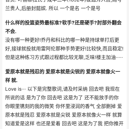
兰贵人,后册封懿嫔. 所以 一个是名 一个是号
什么样的投篮姿势最标准?软手?还是硬手?肘部外翻会
不会.
没有哪一种更好!乔丹和科比的哪一种是持球单打后更
好,接球就投就用雷阿伦那种手势更好!比较快,而且稳定!
但是这种练习方式跟过程都比较无聊,乏味!楼主加油·····
爱原本就是残忍的 爱原本就是尖锐的 爱原本就像火一
样 就.
Love is··· 以下是完整歌词,请及时采纳 回去吧 我现在
所说的话 是为了你 回去吧 这是为了 还不能放手的你
你眼里镌刻的我的微笑 你怀里浸润的香气 全部删掉 爱
原本就是残忍 爱原本就是尖锐 爱原本就像火一样 就算
知道爱是这样 也还是爱着 回去吧 这是为了我 把你推开