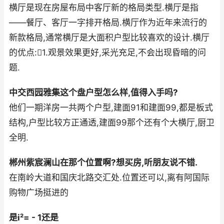
横厅是现在房屋布局中客厅新的格局类型.横厅是指
——餐厅、客厅一字排开格局.横厅作为近年来流行的
新款格局,通常横厅是大面积户型比较喜欢的设计.横厅
的优点:1.观景效果更好,采光充足,不会出现昏暗的问
题.
中交西园雅集这个盘户型怎么样,值得入手吗?
他们一期洋房一共两个户型,建面91和建面99,都是板式
结构,户型比较方正通透,建面99那个还有个大横厅,厨卫
全明.
郴州紫宸澜山在那个位置啊?想买房,听朋友说不错.
在南岭大道和国庆北路交汇处.位置还可以,离有阿国际
购物广场挺进的
是i²= - 1还是