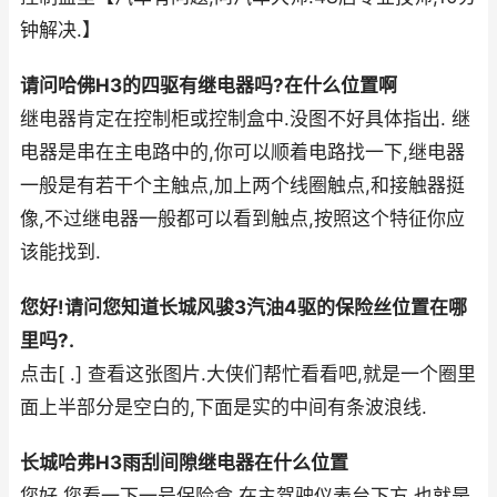
钟解决.】
请问哈佛H3的四驱有继电器吗?在什么位置啊
继电器肯定在控制柜或控制盒中.没图不好具体指出. 继
电器是串在主电路中的,你可以顺着电路找一下,继电器
一般是有若干个主触点,加上两个线圈触点,和接触器挺
像,不过继电器一般都可以看到触点,按照这个特征你应
该能找到.
您好!请问您知道长城风骏3汽油4驱的保险丝位置在哪
里吗?.
点击[ .] 查看这张图片.大侠们帮忙看看吧,就是一个圈里
面上半部分是空白的,下面是实的中间有条波浪线.
长城哈弗H3雨刮间隙继电器在什么位置
您好,您看一下一号保险盒,在主驾驶仪表台下方,也就是