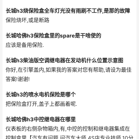
长城h3烧保险盒全车灯光没有雨刷不工作,是那的故障
保险烧坏,或是断路
长城哈佛h3保险盒里的spare是干啥使的
应该是备用保险.
长城h3柴油版空调继电器在发动机什么位置示意图
你好,在引擎盖内,如果我的答案对您有帮助,请设为最佳
答案!谢谢!
长城h3的喷水电机保险是哪个
把保险盒打开,盖子上都画着呢.
长城哈佛h3中控继电器在哪里
仪表板的右侧杂物箱内,有,中控的控制和继电器集成在
控制盒里【汽车有问题,问汽车大师.4S店专业技师,10分