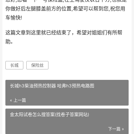
你做好后左腿膝盖前方的位置,希望可以帮到您,祝您用
车愉快!
这篇文章到这里就已经结束了，希望对姐姐们有所帮
助。
长城
保险丝
长城h3柴油预热控制器 哈弗h3预热电路图
« 上一篇
金太阳试卷怎么搜答案(找卷子答案网站)
下一篇 »