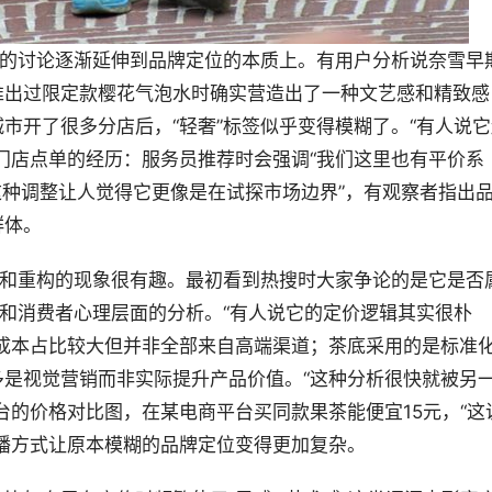
”的讨论逐渐延伸到品牌定位的本质上。有用户分析说奈雪早
推出过限定款樱花气泡水时确实营造出了一种文艺感和精致感
市开了很多分店后，“轻奢”标签似乎变得模糊了。“有人说它
门店点单的经历：服务员推荐时会强调“我们这里也有平价系
“这种调整让人觉得它更像是在试探市场边界”，有观察者指出
群体。
构和重构的现象很有趣。最初看到热搜时大家争论的是它是否
本和消费者心理层面的分析。“有人说它的定价逻辑其实很朴
成本占比较大但并非全部来自高端渠道；茶底采用的是标准
是视觉营销而非实际提升产品价值。“这种分析很快就被另
台的价格对比图，在某电商平台买同款果茶能便宜15元，“这
播方式让原本模糊的品牌定位变得更加复杂。