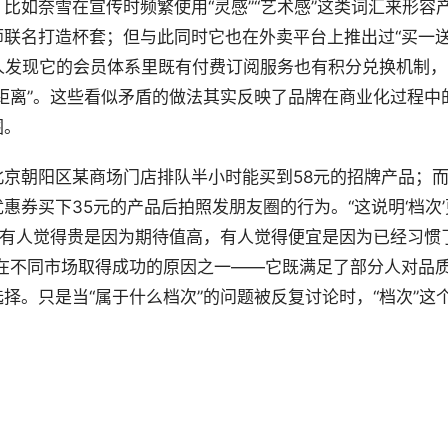
比如奈雪在宣传时频繁使用“灵感”“艺术感”这类词汇来形容
联名打造杯套；但与此同时它也在外卖平台上推出过“买一
有人发现它的会员体系里既有付费订阅服务也有积分兑换机制，
距离”。这些看似矛盾的做法其实反映了品牌在商业化过程中
围。
京朝阳区某商场门店排队半小时能买到58元的招牌产品；
券买下35元的产品后拍照发朋友圈的行为。“这说明‘档次’
“有人觉得贵是因为期待值高，有人觉得便宜是因为已经习惯
在不同市场取得成功的原因之一——它既满足了部分人对品
择。只是当“属于什么档次”的问题被反复讨论时，“档次”这