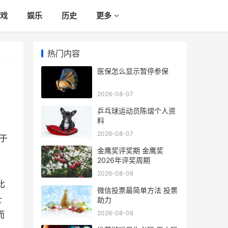
戏
娱乐
历史
更多
热门内容
医保怎么显示暂停参保
2026-08-07
乒乓球运动员陈熠个人资
料
2026-08-07
于
金鹰奖评奖期 金鹰奖
人
2026年评奖周期
2026-08-06
比
微信投票最简单方法 投票
士
助力
2026-08-06
而