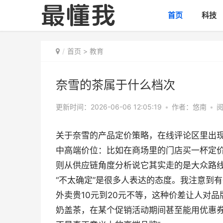
首页
科技
首页
>
教育
奈雪的茶属于什么档次
更新时间：2026-06-06 12:05:19
•
作者：悠南
•
阅
关于奈雪的产品定价策略，在线评论区里出
中高端价位：比如在商场里的门店买一杯定价
则从供应链角度分析说它其实走的是大众路
“不太确定”是很多人表达的态度。我注意到
外卖贵10元到20元不等，这种价差让人对
奶盖茶，在某个促销活动期间甚至能用优惠券