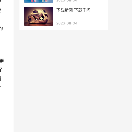
2026-08-04
产
下载新闻 下载千问
送
2026-08-04
的
而
更
了
质
个