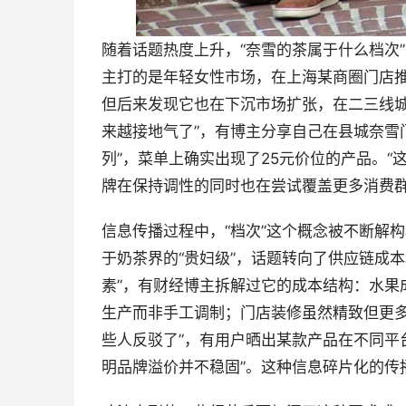
随着话题热度上升，“奈雪的茶属于什么档次
主打的是年轻女性市场，在上海某商圈门店
但后来发现它也在下沉市场扩张，在二三线城
来越接地气了”，有博主分享自己在县城奈雪
列”，菜单上确实出现了25元价位的产品。
牌在保持调性的同时也在尝试覆盖更多消费
信息传播过程中，“档次”这个概念被不断解
于奶茶界的“贵妇级”，话题转向了供应链成
素”，有财经博主拆解过它的成本结构：水果
生产而非手工调制；门店装修虽然精致但更多
些人反驳了”，有用户晒出某款产品在不同平
明品牌溢价并不稳固”。这种信息碎片化的传