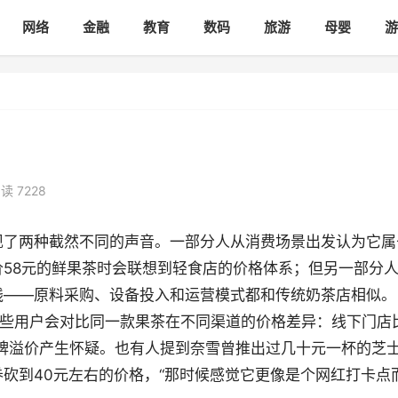
网络
金融
教育
数码
旅游
母婴
游
读 7228
现了两种截然不同的声音。一部分人从消费场景出发认为它属
58元的鲜果茶时会联想到轻食店的价格体系；但另一部分
线——原料采购、设备投入和运营模式都和传统奶茶店相似。
有些用户会对比同一款果茶在不同渠道的价格差异：线下门店
品牌溢价产生怀疑。也有人提到奈雪曾推出过几十元一杯的芝
砍到40元左右的价格，“那时候感觉它更像是个网红打卡点