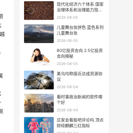
现代化经济六个体系 国家
治理体系和治理能力现代
化
期
2026-08-05
；
儿童舞台妆拼色 蓝色系列
儿童舞台妆
越
2026-08-05
80亿投资去向 2.5亿投资
品
去向揭秘
2026-08-05
美乌均称接近达成资源协
属
议
2026-08-04
化
看时事政治新闻的软件哪
一
个好
2026-08-04
说
庄家会看股吧评论吗 顶点
财经麒麟三红指标