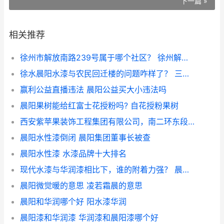
下一篇 »
相关推荐
徐州市解放南路239号属于哪个社区？ 徐州解放南路与晨阳巷违章
徐水晨阳水漆与农民回迁楼的问题咋样了？ 三棵树和晨阳漆哪个好
赢利公益直播违法 晨阳公益买大小违法吗
晨阳果树能给红富士花授粉吗? 自花授粉果树
西安紫苹果装饰工程集团有限公司，南二环东段1号晨阳盛世广场6层，怎么样好不好？
晨阳水性漆倒闭 晨阳集团董事长被查
晨阳水性漆 水漆品牌十大排名
现代水漆与华润漆相比下，谁的附着力强？ 晨阳漆和华润漆
晨阳微觉暖的意思 凌若霜晨的意思
晨阳和华润哪个好 阳水漆华润
晨阳漆和华润漆 华润漆和晨阳漆哪个好