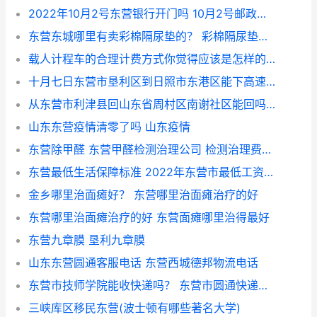
2022年10月2号东营银行开门吗 10月2号邮政银行上班吗
东营东城哪里有卖彩棉隔尿垫的？ 彩棉隔尿垫怎么样
载人计程车的合理计费方式你觉得应该是怎样的？ 东营出租车收费标准
十月七日东营市垦利区到日照市东港区能下高速吗？ 东营辛昌家园b区
从东营市利津县回山东省周村区南谢社区能回吗 利津131路公交车路线
山东东营疫情清零了吗 山东疫情
东营除甲醛 东营甲醛检测治理公司 检测治理费用？ 甲醛检测治理一般多少钱
东营最低生活保障标准 2022年东营市最低工资标准
金乡哪里治面瘫好？ 东营哪里治面瘫治疗的好
东营哪里治面瘫治疗的好 东营面瘫哪里治得最好
东营九章膜 垦利九章膜
山东东营圆通客服电话 东营西城德邦物流电话
东营市技师学院能收快递吗？ 东营市圆通快递电话
三峡库区移民东营(波士顿有哪些著名大学)