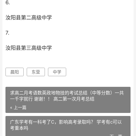
6.
汝阳县第二高级中学
7.
汝阳县第三高级中学
晨阳
东营
中学
求高二月考语数英政地物技的考试总结（中等分数）一共
一千字就行 谢谢！！ 高二第一次月考总结
« 上一篇
广东学考有一科考了C，影响高考录取吗？ 学考有c可以
考重本吗