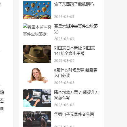
接
偷了东西跑了能抓到吗
2026-08-05
赛里木湖冲突事件尘埃落
定
2026-08-04
,
列国志日本新版 列国志
付
141册全套电子版
2026-08-04
a股什么时候反弹 新股民
入门必读
2026-08-03
住
源
降本增效方案 产能提升方
案怎么写
还
2026-08-03
响
华强电子元器件交易网
2026-08-03