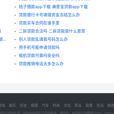
桔子借款app下载 满意宝贷款app下载
贷款银行卡号填错资金冻结怎么办
贷款买车合同在谁手里
吗
二拆贷款合法吗 二拆贷款是什么意思
等额本息什么意思 什么是等额本息什么是等额本金
别人贷款乱填我号码怎么办
用手机号能申请贷款吗
租机贷款可靠吗安全吗
贷款推销电话太多怎么办
游戏
娱乐
历史
情感
汽车
时尚
文化
职业
政策
生活
制
性负责。如有信息侵犯了您的权益，请告知，本站将立刻删除 Email：kf@zuidon