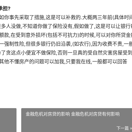
承担?
如你事先采取了措施,这是可以补救的.大概两三年前(具体时
很多人没做,不知道你做了保险没有,假如做了,这是可以让银行
额款,在受到意外损坏(包括不可抗力)的时候,可以对你所贷金
强制性险,但很多银行仍旧沿袭,(如农行),因为收费不贵,一
为了贪这点小便宜不做保险,否则一旦真的受自然灾害房屋受
其他不懂房产的问题可以加我,只要我在线,一般都可以回答
金融危机对房贷的影响 金融危机对房贷有何影响
下一篇 