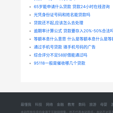
65岁能申请什么贷款 贷款24小时在线咨询
光凭身份证号码和姓名能贷款吗
贷款还不起,应该怎么去处理
逾期率计算公式 贷款要存入20%-50%合法
通过手机号贷款 填手机号码的广告
综合评分不足58好借能通过吗
95118一般是催收哪几个贷款
最懂我
科技
网络
金融
教育
数码
旅游
母婴
本站所有信息均来源于互联网搜集，并不代表本站观点，本站不对其真实合法