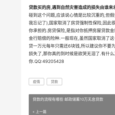
贷款买的房,遇到自然灾害造成的损失由谁来
碰到这个问题,应该说心情是比较沉重的,但假
我忘记了),国家取消了房贷强制性保险,因此
你承担的.房贷保险,是指对你抵押房屋贷款金
金行赔偿的险种.一般现在,虽然国家取消了这一
贷一万元每年只需还6块钱,所以建议你不要
损失了,那你真的到时候是欲哭无泪了.有什么
你.QQ:49205428
疫情
贷款
贷款的流程有哪些 邮政储蓄10万无息贷款
« 上一篇