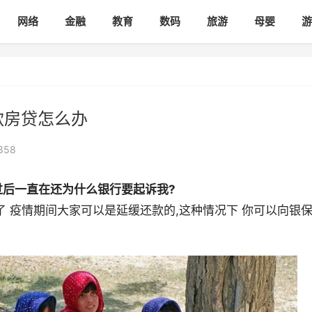
网络
金融
教育
数码
旅游
母婴
游
款房贷怎么办
858
后一直在还为什么银行要起诉我?
了 疫情期间大家可以是延缓还款的,这种情况下 你可以向银