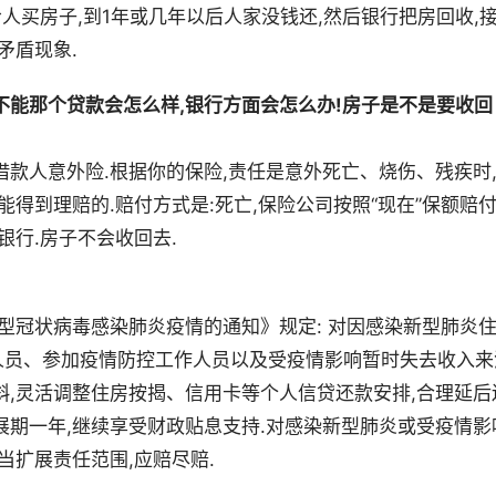
给人买房子,到1年或几年以后人家没钱还,然后银行把房回收,
矛盾现象.
不能那个贷款会怎么样,银行方面会怎么办!房子是不是要收回
借款人意外险.根据你的保险,责任是意外死亡、烧伤、残疾时
能得到理赔的.赔付方式是:死亡,保险公司按照“现在”保额赔
银行.房子不会收回去.
新型冠状病毒感染肺炎疫情的通知》规定: 对因感染新型肺炎
人员、参加疫情防控工作人员以及受疫情影响暂时失去收入来
斜,灵活调整住房按揭、信用卡等个人信贷还款安排,合理延后
展期一年,继续享受财政贴息支持.对感染新型肺炎或受疫情影
当扩展责任范围,应赔尽赔.