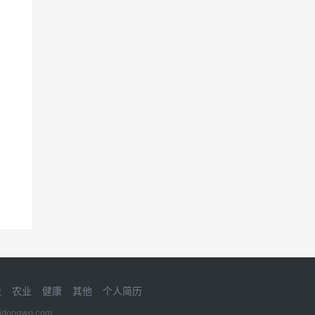
造
农业
健康
其他
个人简历
gwo.com