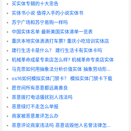
买实体专辑的十大忠告
实体书小说 值得入手的小说实体书
苏宁广场和苏宁易购一样吗
中国实体名单 最新美国实体清单一览表
重庆本地实体滴滴打车票? 重庆小吃培训实体店
建行生活卡是什么？ 建行生活卡有实体卡吗
机械革命成星专卖店怎么样? 机械革命专卖店实体
马克思如何用抽象法分析价值实体 抽象劳动形成价值实体
os16如何模拟实体门禁卡？ 模拟实体门禁卡下载
愿世间所有恶意都远离善良
恶意拨打电话骚扰别人违法吗
恶意绿灯不走怎么举报
商家被恶意差评怎么办
恶意评论商家违法吗 恶意诋毁他人名誉法律怎么处理