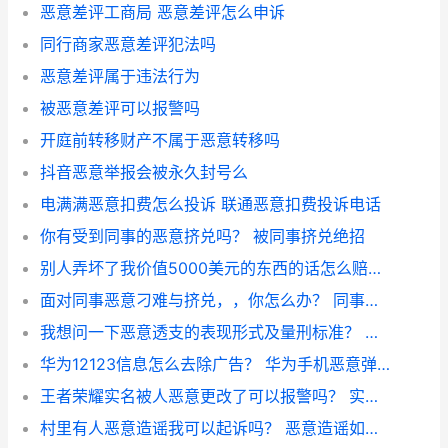
恶意差评工商局 恶意差评怎么申诉
同行商家恶意差评犯法吗
恶意差评属于违法行为
被恶意差评可以报警吗
开庭前转移财产不属于恶意转移吗
抖音恶意举报会被永久封号么
电满满恶意扣费怎么投诉 联通恶意扣费投诉电话
你有受到同事的恶意挤兑吗？ 被同事挤兑绝招
别人弄坏了我价值5000美元的东西的话怎么赔偿呢？ 恶意摔坏手机5000以上
面对同事恶意刁难与挤兑，，你怎么办？ 同事挤兑我怎么反击
我想问一下恶意透支的表现形式及量刑标准？ 恶意欠款多少钱被判刑
华为12123信息怎么去除广告？ 华为手机恶意弹出广告
王者荣耀实名被人恶意更改了可以报警吗？ 实名认证已满18恶意被绑
村里有人恶意造谣我可以起诉吗？ 恶意造谣如何起诉