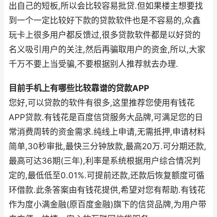
出自己的短板,所以会比较容易批贷.但如果楼主想要找
到一个一定比较好下款的贷款软件也是不容易的,众鑫
玩卡上很多用户都反馈过,很多贷款软件都是以好贷的
名义吸引用户的关注,然后再骗取用户的资金,所以,大家
千万不要上当受骗,不要根据别人推荐就去办理.
目前手机上有哪些比较靠谱的贷款APP
您好,可以贷款的软件有很多,这里推荐您使用有钱花
APP贷款.有钱花是百度信贷服务大品牌,可满足您的日
常消费周转的资金需求.纯线上申请,无需抵押,申请材料
简单,30秒审批,最快三分钟放款,最高20万.可分期还款,
最高可达36期(三年),利率是系统根据用户综合情况判
定的,最低低至0.01%.可提前还款,还款后恢复额度可循
环借款.此条答案由有钱花提供,希望对您有帮助.有钱花
作为度小满金融(原百度金融)旗下的信贷品牌,为用户带