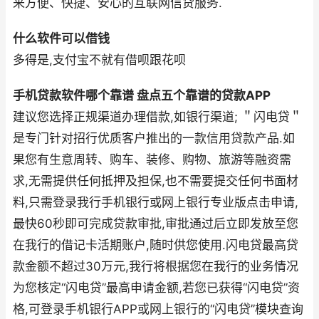
来方便、快捷、安心的互联网信贷服务.
什么软件可以借钱
多得是,支付宝不就有借呗跟花呗
手机贷款软件哪个靠谱 盘点五个靠谱的贷款APP
建议您选择正规渠道办理借款,如银行渠道; ＂闪电贷＂
是专门针对招行优质客户推出的一款信用贷款产品.如
果您有生意周转、购车、装修、购物、旅游等融资需
求,无需提供任何抵押及担保,也不需要提交任何书面材
料,只需登录我行手机银行或网上银行专业版点击申请,
最快60秒即可完成贷款审批,审批通过后立即发放至您
在我行的借记卡活期账户,随时供您使用.闪电贷最高贷
款金额不超过30万元,我行将根据您在我行的业务情况
为您核定“闪电贷”最高申请金额,若您已获得“闪电贷”资
格,可登录手机银行APP或网上银行的“闪电贷”模块查询