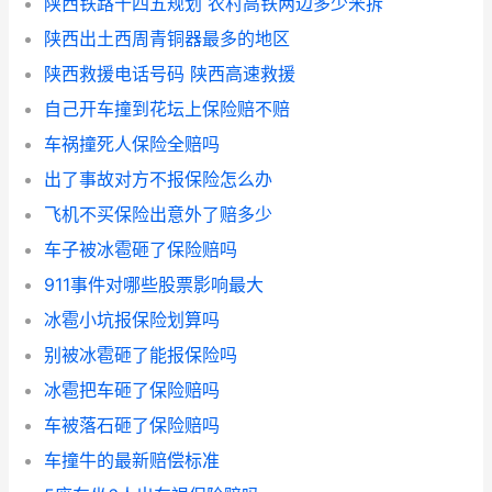
陕西铁路十四五规划 农村高铁两边多少米拆
陕西出土西周青铜器最多的地区
陕西救援电话号码 陕西高速救援
自己开车撞到花坛上保险赔不赔
车祸撞死人保险全赔吗
出了事故对方不报保险怎么办
飞机不买保险出意外了赔多少
车子被冰雹砸了保险赔吗
911事件对哪些股票影响最大
冰雹小坑报保险划算吗
别被冰雹砸了能报保险吗
冰雹把车砸了保险赔吗
车被落石砸了保险赔吗
车撞牛的最新赔偿标准