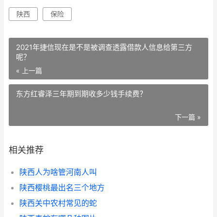
陕西
保险
2021年捷信现在是不是被调查透露借款人信息给第三方
呢？
« 上一篇
东方红睿泽三年期到期收多少钱手续费？
下一篇 »
相关推荐
陕西人为啥管河南人叫
陕西樱桃最出名三个地方
陕西关中农村常见的蛇