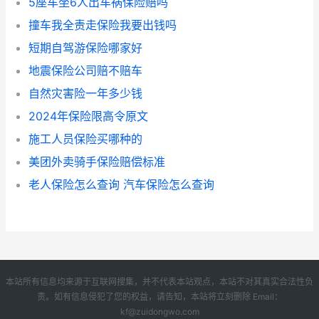
5座车坐6人出车祸保险赔吗
撞车我全责走保险我要出钱吗
短期自驾游保险哪家好
地震保险公司赔不赔车
自然灾害险一年多少钱
2024年保险限高令原文
施工人员保险买哪种的
美团外卖骑手保险赔偿标准
老人保险怎么查询 汽车保险怎么查询
本站所有信息均来源于互联网搜集，并不代表本站观点，本站不对其真实合法性负
责。如有信息侵犯了您的权益，请告知，本站将立刻删除 Email：
kf@zuidongwo.com