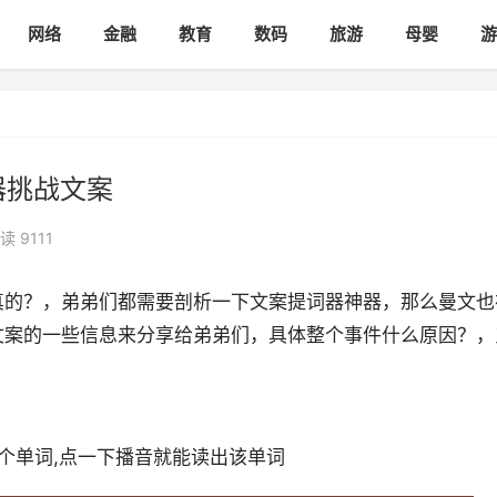
网络
金融
教育
数码
旅游
母婴
游
器挑战文案
读 9111
真的？，弟弟们都需要剖析一下文案提词器神器，那么曼文也
文案的一些信息来分享给弟弟们，具体整个事件什么原因？，
某个单词,点一下播音就能读出该单词