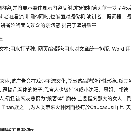
内容,并将显示器件显示内容反射到摄像机镜头前一块呈45
演讲者在看演讲词的同时,也能面对摄像机.演讲者、提词器、
演讲者始终面向观众的亲切感,提高了演讲质量.
件
本:用来打草稿. 网页编辑器:用来对文章统一排版. Word:
传的文体,该广告意在戏谑主流文化,彰显该品牌的个性形象.然其
批恶搞凡客体的帖子,代言人也被掉包成小沈阳、凤姐、郭德
腹,被网友恶搞为“烦客体”. 胸器:主要指胸部大的女人.. 
theus Titan族之一,为人类带来火种因而被钉於Caucasus山上. 天
哪些工具软件?