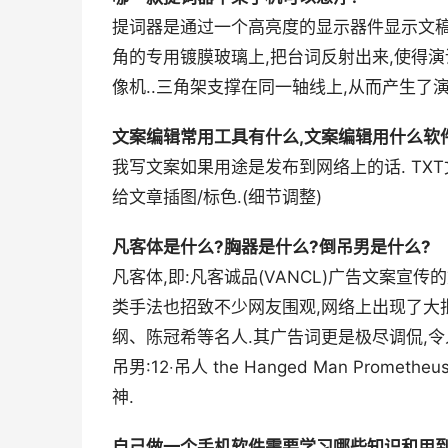
提词器是通过一个高亮度的显示器件显示文稿
角的专用镀膜玻璃上,把台词反射出来,使得
像机..三角架支撑在同一轴线上,从而产生了
文案编辑常用工具有什么,文案编辑用什么软
我写文案如果用途是发布到网络上的话. TXT文
给文章插图/标色.(细节调整)
凡客体是什么?胸器是什么?倒吊男是什么?
凡客体,即:凡客诚品(VANCL)广告文案宣
类手法也招致不少网友围观,网络上出现了大
纲、陈冠希等名人.其广告词更是极尽调侃,令人捧
吊男:12‧吊人 the Hanged Man Prome
神.
自己做一个手机软件需要学习哪些知识和用到