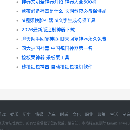
神器文明全神器介绍 神器大全500种
熬夜必备神器是什么 长期熬夜必备保健品
ai视频换脸神器 ai文字生成视频工具
2026最新版追剧神器下载
聊天助手回复神器 聊天回复神器永久免费
四大护国神器 中国镇国神器第一名
捡板栗神器 采板栗工具
秒抢红包神器 自动抢红包挂机软件
游戏
娱乐
历史
情感
汽车
时尚
文化
职业
政策
生活
制
性负责。如有信息侵犯了您的权益，请告知，本站将立刻删除 Email：kf@zuidon