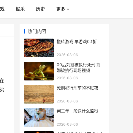
戏
娱乐
历史
更多
热门内容
搬砖游戏 早游戏0.1折
2026-08-06
00后刘娜被执行死刑 刘
娜被执行现场视频
2026-08-06
在
死刑犯行刑前的不眠夜
弟
2026-08-06
判三年一般送什么监狱
2026-08-06