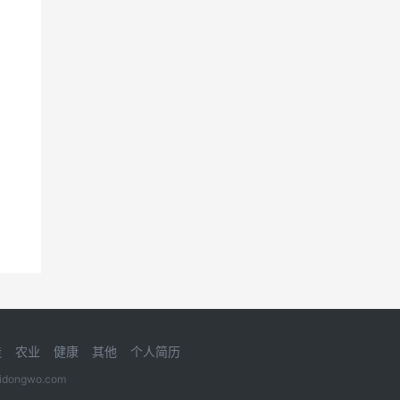
造
农业
健康
其他
个人简历
gwo.com