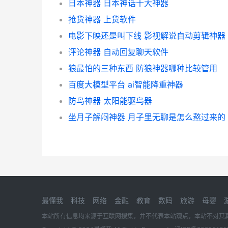
日本神器 日本神话十大神器
抢货神器 上货软件
电影下映还是叫下线 影视解说自动剪辑神器
评论神器 自动回复聊天软件
狼最怕的三种东西 防狼神器哪种比较管用
百度大模型平台 ai智能降重神器
防鸟神器 太阳能驱鸟器
坐月子解闷神器 月子里无聊是怎么熬过来的
最懂我
科技
网络
金融
教育
数码
旅游
母婴
本站所有信息均来源于互联网搜集，并不代表本站观点，本站不对其真实合法