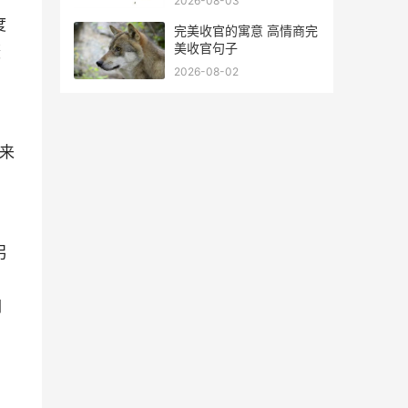
2026-08-03
度
完美收官的寓意 高情商完
美收官句子
摄
2026-08-02
用来
另
倒