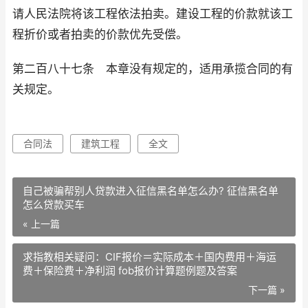
请人民法院将该工程依法拍卖。建设工程的价款就该工
程折价或者拍卖的价款优先受偿。
第二百八十七条 本章没有规定的，适用承揽合同的有
关规定。
合同法
建筑工程
全文
自己被骗帮别人贷款进入征信黑名单怎么办? 征信黑名单
怎么贷款买车
« 上一篇
求指教相关疑问：CIF报价＝实际成本＋国内费用＋海运
费＋保险费＋净利润 fob报价计算题例题及答案
下一篇 »