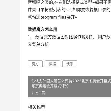
音频啊之类的,在右侧选择格式类型~如果不需
件夹目录树型列表的~比如你要恢复根目录的,就勾
就勾选program files展开~
数据魔方怎么用
1、 数据魔方数据图对比操作说明2、 用户
义菜单分析
魔方
数据
快手
你认为外国人是怎么评价2022北京冬奥会开幕
东京奥运会开幕式评论
« 上一篇
相关推荐