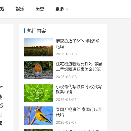
戏
娱乐
历史
更多
热门内容
麻辣烫放了6个小时还能
吃吗
2026-08-08
住宅楼道吸烟允许吗 邻居
二手烟飘进我家怎么起诉
2026-08-08
小权哥代写收费 小权代写
产
联系电话
,
2026-08-07
提
泰国开枪事件 泰国可以开
向
枪吗
2026-08-07
牌