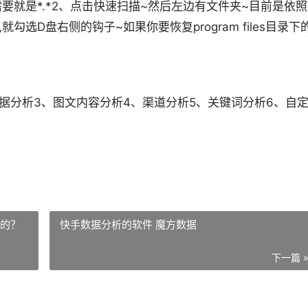
要就是*.*2、点击快速扫描~然后左边有文件夹~目前是依
选D盘右侧的钩子~如果你要恢复program files目录下的
数据分析3、图文内容分析4、渠道分析5、关键词分析6、自
式的？
快手数据分析的软件 魔方数据
下一篇 