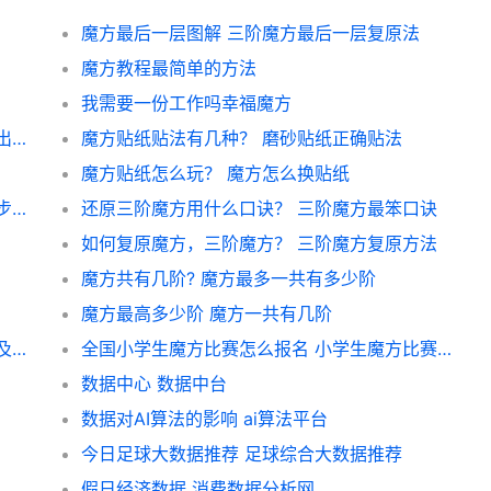
魔方最后一层图解 三阶魔方最后一层复原法
魔方教程最简单的方法
我需要一份工作吗幸福魔方
梦幻西游魔方寸输出需要什么 手游魔方寸输出怎么样
魔方贴纸贴法有几种？ 磨砂贴纸正确贴法
魔方贴纸怎么玩？ 魔方怎么换贴纸
三阶魔方还原的口诀是什么？ 三阶魔方全部步骤图
还原三阶魔方用什么口诀？ 三阶魔方最笨口诀
如何复原魔方，三阶魔方？ 三阶魔方复原方法
魔方共有几阶? 魔方最多一共有多少阶
魔方最高多少阶 魔方一共有几阶
金字塔魔方有多少种组合？ 金字塔魔方口诀及图片
全国小学生魔方比赛怎么报名 小学生魔方比赛报名
数据中心 数据中台
数据对AI算法的影响 ai算法平台
今日足球大数据推荐 足球综合大数据推荐
假日经济数据 消费数据分析网