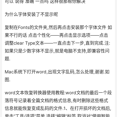
可以 说得 准确 一点吗 这样很那帮你解决
为什么字体安装了不显示呢
复制在Fonts的文件夹,然后再点击安装那个字体文件 如
果不行的话 点击个性化——再点击显示选项——点击
调整clear Type文本——一直点击下一步,直到完成.注:
如果只是少数字体不显示,就是电脑不支持,即兼容性问
题.
Mac系统下打开word,出现文字乱码,怎么处理,谢谢.如
图.
word文本恢复转换器使用教程:word文档的最后一个段
落符号记录着全篇文档的格式信息,有时删除这些格式
信息就能恢复变成乱码的文件.1、在打开损坏的文档后,
单击“工具/选项”菜单,选择“编辑”标签,取消对“使用智能