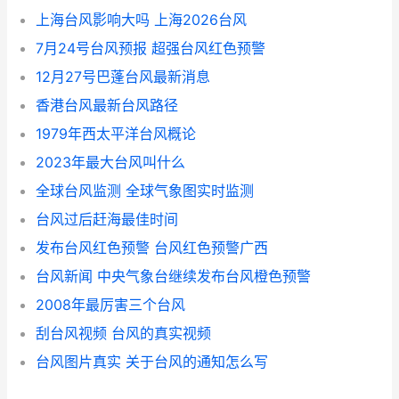
上海台风影响大吗 上海2026台风
7月24号台风预报 超强台风红色预警
12月27号巴蓬台风最新消息
香港台风最新台风路径
1979年西太平洋台风概论
2023年最大台风叫什么
全球台风监测 全球气象图实时监测
台风过后赶海最佳时间
发布台风红色预警 台风红色预警广西
台风新闻 中央气象台继续发布台风橙色预警
2008年最厉害三个台风
刮台风视频 台风的真实视频
台风图片真实 关于台风的通知怎么写