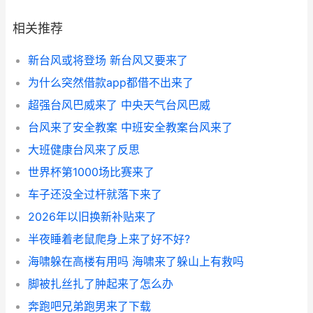
相关推荐
新台风或将登场 新台风又要来了
为什么突然借款app都借不出来了
超强台风巴威来了 中央天气台风巴威
台风来了安全教案 中班安全教案台风来了
大班健康台风来了反思
世界杯第1000场比赛来了
车子还没全过杆就落下来了
2026年以旧换新补贴来了
半夜睡着老鼠爬身上来了好不好?
海啸躲在高楼有用吗 海啸来了躲山上有救吗
脚被扎丝扎了肿起来了怎么办
奔跑吧兄弟跑男来了下载