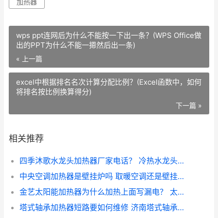
加热器
wps ppt连网后为什么不能按一下出一条？(WPS Office做
出的PPT为什么不能一摁然后出一条)
« 上一篇
excel中根据排名名次计算分配比例？(Excel函数中，如何
将排名按比例换算得分)
下一篇 »
相关推荐
四季沐歌水龙头加热器厂家电话？ 冷热水龙头维修图解
中央空调加热器是壁挂炉吗 取暖空调还是壁挂炉好
金艺太阳能加热器为什么加热上面写漏电？ 太阳能控制器显示漏电
塔式轴承加热器短路要如何维修 济南塔式轴承加热器