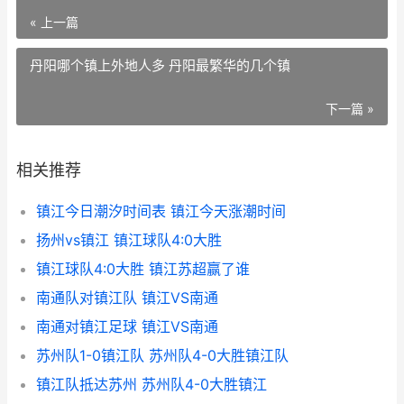
« 上一篇
丹阳哪个镇上外地人多 丹阳最繁华的几个镇
下一篇 »
相关推荐
镇江今日潮汐时间表 镇江今天涨潮时间
扬州vs镇江 镇江球队4:0大胜
镇江球队4:0大胜 镇江苏超赢了谁
南通队对镇江队 镇江VS南通
南通对镇江足球 镇江VS南通
苏州队1-0镇江队 苏州队4-0大胜镇江队
镇江队抵达苏州 苏州队4-0大胜镇江