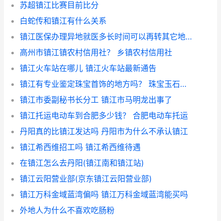
苏超镇江比赛目前比分
白蛇传和镇江有什么关系
镇江医保办理异地就医多长时间可以再转其它地方 医保异地备案日期修改
高州市镇江镇农村信用社？ 乡镇农村信用社
镇江火车站在哪儿 镇江火车站最新通告
镇江有专业鉴定珠宝首饰的地方吗？ 珠宝玉石首饰鉴定证书查询
镇江市委副秘书长分工 镇江市马明龙出事了
镇江托运电动车到合肥多少钱？ 合肥电动车托运
丹阳真的比镇江发达吗 丹阳市为什么不承认镇江
镇江希西维招工吗 镇江希西维待遇
在镇江怎么去丹阳(镇江南和镇江站)
镇江云阳营业部(京东镇江云阳营业部)
镇江万科金域蓝湾偏吗 镇江万科金域蓝湾能买吗
外地人为什么不喜欢吃肠粉