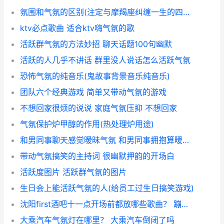
氛围和气氛的区别(注定与摩羯座纠缠一生的四大星座)
ktv必点歌曲 适合ktv嗨气氛的歌
活跃群气氛的方法妙招 聊天话题100句幽默
活跃的人几乎不讲话 群里没人说话怎么活跃气氛
恐怖气氛的纯音乐(鬼故事背景音乐纯音乐)
团队六个经典游戏 简单又带动气氛的游戏
不想回家很烦的说说 家庭气氛压抑 不想回家
气氛保护炉甲醇的作用(热处理炉用途)
和男同事聊天感觉暧昧气氛 和男同事拥抱算暧昧吗
带动气氛搞笑的主持词 很幽默押韵的开场白
活跃度图片 活跃群气氛的图片
生日会上能活跃气氛的人(给员工过生日搞笑游戏)
沈阳first酒吧十一点开场前都放哪些歌曲？ 蹦迪dj带气氛说的话
大乘汽车气氛灯在哪里？ 大乘汽车倒闭了吗