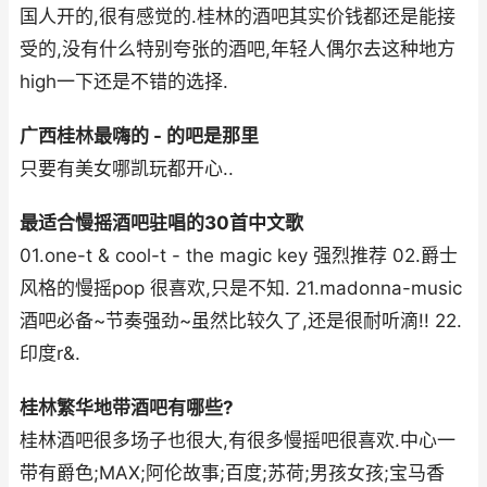
国人开的,很有感觉的.桂林的酒吧其实价钱都还是能接
受的,没有什么特别夸张的酒吧,年轻人偶尔去这种地方
high一下还是不错的选择.
广西桂林最嗨的 - 的吧是那里
只要有美女哪凯玩都开心..
最适合慢摇酒吧驻唱的30首中文歌
01.one-t & cool-t - the magic key 强烈推荐 02.爵士
风格的慢摇pop 很喜欢,只是不知. 21.madonna-music
酒吧必备~节奏强劲~虽然比较久了,还是很耐听滴!! 22.
印度r&.
桂林繁华地带酒吧有哪些?
桂林酒吧很多场子也很大,有很多慢摇吧很喜欢.中心一
带有爵色;MAX;阿伦故事;百度;苏荷;男孩女孩;宝马香