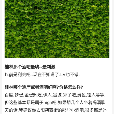
桂林那个酒吧最嗨~最刺激
以前是利会吧..现在不知道了.LV也不错.
桂林哪个迪厅或者酒吧好啊?价格怎么样?
百度,梦碧,金碧辉煌,伊人,富城,算了吧,爵色,铭人等等,
但这些基本都是属于high吧,如果想几个人坐着喝酒聊
天的话,我建议你去阳朔西街的那些小酒吧,很多都是外