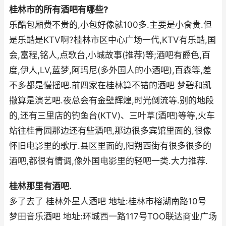
桂林市的所有酒吧有哪些?
乐酷包厢费不贵的,小包好像就100多.主要是小食贵.但
是乐酷是KTV啊?桂林市区中心广场一代,KTV有乐酷,国
会,富程,铭人,点歌台,小城故事(推荐)等;酒吧有爵色,百
度,伊人,LV,蓝梦,阿玛尼(多外国人的小酒吧),百森等,差
不多都是慢摇吧.前四家在桂林算不错的酒吧 梦碧和凯
撒算是演艺吧.夜总会有金壁辉煌,时光倒流等.别的地段
的,还有三里店的钓鱼台(KTV)、三叶草(酒吧)等等,火车
站往桂青园那边还有些酒吧,那边很多宾馆里面的,很像
怀旧电影里的歌厅.县区里面的,阳朔西街有很多很多的
酒吧,都很有情调,像外国电影里的轻吧一类.大力推荐.
桂林那里有酒吧.
多了去了 桂林外星人酒吧 地址:桂林市榕湖南路10号
梦田音乐酒吧 地址:环城西一路117号TOO联达商业广场