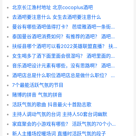
北京长江渔村地址 北京cocoplus酒吧
去酒吧要注意什么 女生去酒吧要注意什么
曼谷有哪些酒吧值得打卡？ 芭堤雅酒吧一条街消费
泰国曼谷酒吧消费如何？有推荐的酒吧？ 酒吧男营销都睡女客人吗
扶绥县哪个酒吧可以看2022英雄联盟直播？ 扶绥县酒吧
女生喝多了酒下面里面会很湿吗？ 酒吧里面的女生都是脏的吗
音乐酒吧设计元素有哪些，没有思路啊？ 酒吧驻唱琴行老师
酒吧店总是什么职位酒吧店总是做什么职位？ 工作职位有哪些
7个最能活跃气氛的节目
赌博的拼音 气氛的拼音
活跃气氛的歌曲 抖音最火十首励志歌
主持人调动气氛的台词 主持人50套台词幽默
家庭聚会的小游戏有哪些？ 活跃气氛的70个小游戏
新人主播场控暖场词 直播时活跃气氛的段子