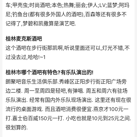
车;甲壳虫;时尚酒吧;本色;热舞;丽会;伊人;LV;蓝梦;阿玛
尼;钓鱼台(都有很多外国人的酒吧),百森等还有很多不
记得了,梦碧和凯撒算是演艺吧.
桂林麦克斯酒吧
这个酒吧在步行街那凯啊,听说里面还可以,灯光不错,不
过没去过,哈哈!~1
桂林市哪个酒吧有特色?有乐队演出的!
朗聚吧音乐生活俱乐部.秀峰区正阳步行街正阳广场旁
边二楼. 周一至周四是轻吧,有弹唱. 周五和周六有驻场
乐队演出. 经常有国内外乐队现场演出. 这里还有现在很
流行的桌面游戏. 而且酒吧消费很便宜.燕京才100元一
打.嘉士伯百威150元一打. 小吃也就是10元到25元之间.
很划算的.