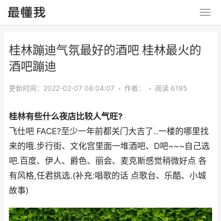
桂林蹦迪气氛最好的酒吧 桂林最火的
酒吧蹦迪
更新时间：2022-02-07 08:04:07
•
作者：
•
阅读 6195
桂林有些什么夜店比较人气旺?
飞仕吧 FACE?至少一年前都关门大吉了..一楼的哪里找
来的哦.步行街、文化宫里面一堆酒吧、D吧~~~自己选
吧.百度、伊人、爵色、丽会、麦克斯感觉稍微好点 各
有风格,任君挑选.(补充:唱歌的话 点歌台、乐酷、小城
故事)