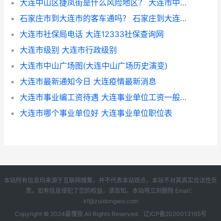
大连中山区捷凤街是什么风险地区？ 大连市中山区
石家庄市到大连市的客车通吗？ 石家庄到大连客车
大连市社保局电话 大连12333社保查询网
大连市级别 大连市行政级别
大连市中山广场图(大连中山广场历史演变)
大连市最新通知今日 大连疫情最新消息
大连市事业编工资待遇 大连事业单位工资一般多少
大连市哪个事业单位好 大连事业单位职位表
本站所有信息均来源于互联网搜集，并不代表本站观点，本站不对其真实合法性负
责。如有信息侵犯了您的权益，请告知，本站将立刻删除 Email：
kf@zuidongwo.com
Copyright © 2024
最懂我
All Rights Reserved.
辽ICP备2020013165号