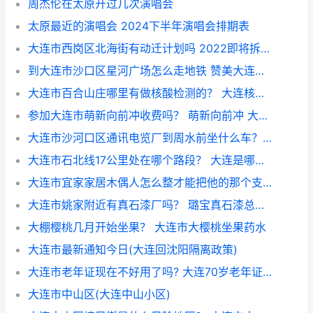
周杰伦在太原开过几次演唱会
太原最近的演唱会 2024下半年演唱会排期表
大连市西岗区北海街有动迁计划吗 2022即将拆迁村名单西安
到大连市沙口区星河广场怎么走地铁 赞美大连星海广场的句子
大连市百合山庄哪里有做核酸检测的？ 大连核酸检测地点
参加大连市萌新向前冲收费吗？ 萌新向前冲 大连 收费
大连市沙河口区通讯电览厂到周水前坐什么车？ 大连沙河口区繁华吗
大连市石北线17公里处在哪个路段？ 大连是哪个省
大连市宜家家居木偶人怎么整才能把他的那个支撑整掉 大连是哪个省
大连市姚家附近有真石漆厂吗？ 璐宝真石漆总厂在哪里
大棚樱桃几月开始坐果？ 大连市大樱桃坐果药水
大连市最新通知今日(大连回沈阳隔离政策)
大连市老年证现在不好用了吗? 大连70岁老年证如何办理
大连市中山区(大连中山小区)