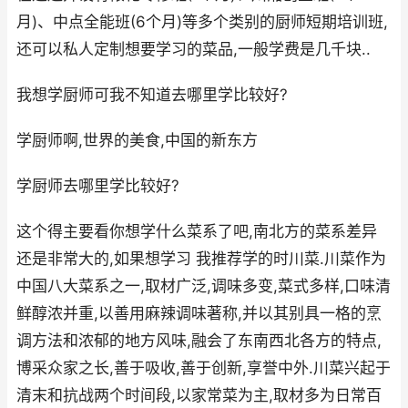
月)、中点全能班(6个月)等多个类别的厨师短期培训班,
还可以私人定制想要学习的菜品,一般学费是几千块..
我想学厨师可我不知道去哪里学比较好?
学厨师啊,世界的美食,中国的新东方
学厨师去哪里学比较好?
这个得主要看你想学什么菜系了吧,南北方的菜系差异
还是非常大的,如果想学习 我推荐学的时川菜.川菜作为
中国八大菜系之一,取材广泛,调味多变,菜式多样,口味清
鲜醇浓并重,以善用麻辣调味著称,并以其别具一格的烹
调方法和浓郁的地方风味,融会了东南西北各方的特点,
博采众家之长,善于吸收,善于创新,享誉中外.川菜兴起于
清末和抗战两个时间段,以家常菜为主,取材多为日常百