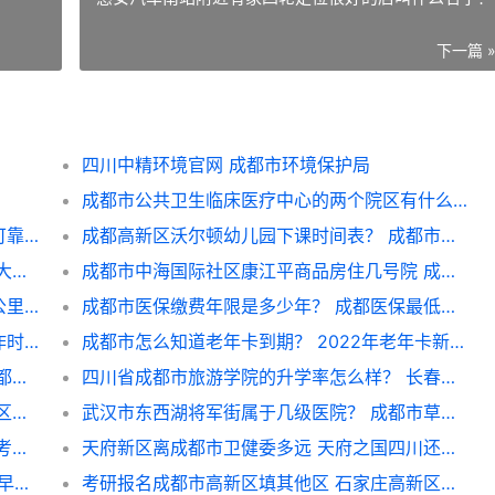
下一篇 
四川中精环境官网 成都市环境保护局
成都市公共卫生临床医疗中心的两个院区有什么区别？ 成都市公共卫生医疗中心
成都市奥克斯中心B座18楼帮贷中心谁去过 可靠吗？ 成都奥克斯广场营业时间
成都高新区沃尔顿幼儿园下课时间表？ 成都市高新区幼儿园一览表
甘肃省驻成都办副主任是谁啊 成都市现任人大主任是谁
成都市中海国际社区康江平商品房住几号院 成都商品房限购政策
成都市公共卫生临床医疗中心离龙泉驿多少公里 龙泉驿健康证办理地点
成都市医保缴费年限是多少年？ 成都医保最低缴费年限
成都市新都区献血点在哪里呢？献血点的工作时间是？ 成都市献血点在哪里
成都市怎么知道老年卡到期？ 2022年老年卡新政策
四川省成都市旅游学院教学质量怎么样？ 成都旅游几月份最佳
四川省成都市旅游学院的升学率怎么样？ 长春大学旅游学院贴吧
成都市高新区哪些公立幼儿园比较好？ 高新区公立幼儿园报名
武汉市东西湖将军街属于几级医院？ 成都市草市街皮肤科医院
成都市教育考试院研究生考点怎么样 研究生考点怎么查
天府新区离成都市卫健委多远 天府之国四川还是成都
成都市10月13日星期四早晚限行时间？ 成都早晚限行几点到几点
考研报名成都市高新区填其他区 石家庄高新区考研考点