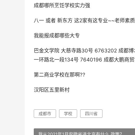
成都哪所烹饪学校实力强
八一 或者 新东方 这2家有这专业~~老师素质
我能报成都哪些大专
巴金文学院 大慈寺路30号 6763202 成都
一环路北一段134号 7640196 成都大鹏商贸
第二商业学校在那啊??
汉阳区五里新村
成都市
学校
四川省
我从2021年1月安徽省进北京有什么,政策？