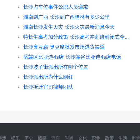
长沙占车位事件公职人员道歉
湖南到广西 长沙到广西桂林有多少公里
湖南长沙发生火灾 长沙火灾最新消息今天
特长生高考加分政策 长沙高考冲刺班封闭式全日制
长沙臭豆腐 臭豆腐批发市场进货渠道
岳麓区比亚迪4s店 长沙麓谷比亚迪4s店电话
长沙坡子街派出所在哪个位置
长沙派出所为什么网红
长沙拆迁官司律师团队
游戏
娱乐
历史
情感
汽车
时尚
文化
职业
政策
生活
制