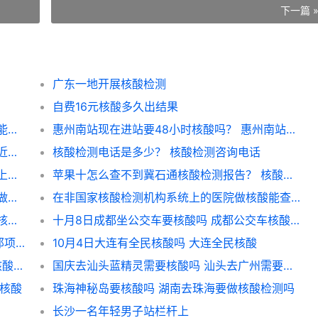
下一篇 
广东一地开展核酸检测
自费16元核酸多久出结果
石家庄回武汉需要多少小时核算？ 武汉哪里能做24小时核酸
惠州南站现在进站要48小时核酸吗？ 惠州南站最新通告
温州护士学校附近核酸点？ 附近离我位置最近的医院
核酸检测电话是多少？ 核酸检测咨询电话
今天西安曲江全员核酸检测吗 没核酸证明能上火车吗2022
苹果十怎么查不到冀石通核酸检测报告？ 核酸检测电子版多久出来
邯山区十一月三号做核酸吗？ 龙泉哪里可以做核酸检测
在非国家核酸检测机构系统上的医院做核酸能查到吗？ 核酸结果怎么自己打印
怎样才能不让家人看到本人做的核酸结果？ 核酸检测结果怎么查询家人
十月8日成都坐公交车要核酸吗 成都公交车核酸要求
国家政府服务平台核酸检测没有查询家人的那项怎么办 核酸检测电子版多久出来
10月4日大连有全民核酸吗 大连全民核酸
冷水滩湖塘社区10月1号早上做核酸吗 不做核酸检测能坐火车吗
国庆去汕头蓝精灵需要核酸吗 汕头去广州需要核酸吗
时核酸
珠海神秘岛要核酸吗 湖南去珠海要做核酸检测吗
长沙一名年轻男子站栏杆上