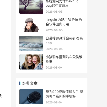
系统漏洞为什么叫bug
bug的中文意思
2026-08-05
hinge国内能用吗 外国约
会软件国内可用
2026-08-05
自带搜题悬浮窗app 劵商
app
2026-08-05
小孩骑车撞到汽车受伤谁
负责
2026-08-04
经典文章
华为990哪款值得入手 华
承
为哪个系列的手机好
2026-08-04