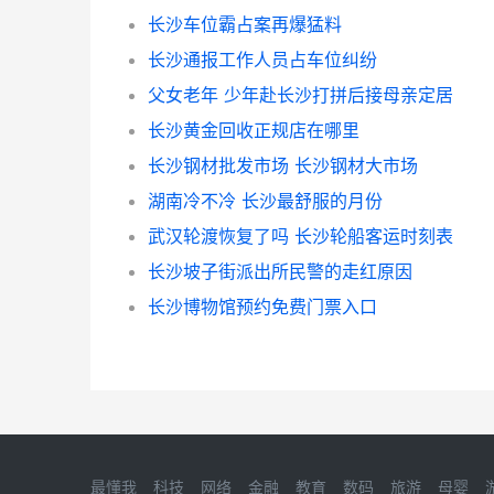
长沙车位霸占案再爆猛料
长沙通报工作人员占车位纠纷
父女老年 少年赴长沙打拼后接母亲定居
长沙黄金回收正规店在哪里
长沙钢材批发市场 长沙钢材大市场
湖南冷不冷 长沙最舒服的月份
武汉轮渡恢复了吗 长沙轮船客运时刻表
长沙坡子街派出所民警的走红原因
长沙博物馆预约免费门票入口
最懂我
科技
网络
金融
教育
数码
旅游
母婴