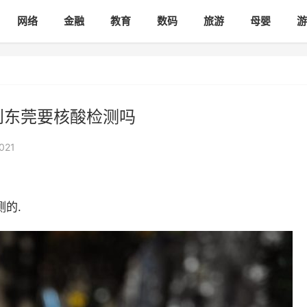
网络
金融
教育
数码
旅游
母婴
游
到东莞要核酸检测吗
021
的.