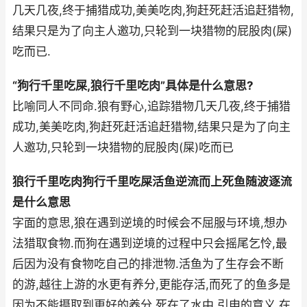
几天几夜,终于捕猎成功,美美吃肉,狗赶死赶活追赶猎物,
结果只是为了向主人邀功,只轮到一块猎物的屁股肉(屎)
吃而已.
“狗行千里吃屎,狼行千里吃肉”具体是什么意思?
比喻同人不同命.狼有野心,追踪猎物几天几夜,终于捕猎
成功,美美吃肉,狗赶死赶活追赶猎物,结果只是为了向主
人邀功,只轮到一块猎物的屁股肉(屎)吃而已
狼行千里吃肉狗行千里吃屎活鱼逆流而上死鱼随波逐流
是什么意思
字面的意思,狼在遇到逆境的时候会不屈服与环境,想办
法猎取食物.而狗在遇到逆境的过程中只会摇尾乞怜,最
后因为没有食物吃自己的排泄物.活鱼为了生存会不断
的游,越往上游的水更有养分,更能存活,而死了的鱼多是
因为不能摄取到更好的养分,死在了水中.引申的意义,在