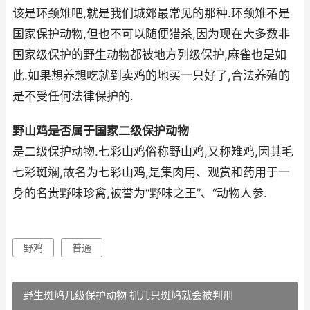
该是环颈雉吧,就是我们城郊最常见的那种.环颈雉不是
国家保护动物,但也不可以随便猎杀,因为现在大多数非
国家级保护的野生动物都被地方列级保护,麻雀也是如
此.如果想养想吃就到卖鸡的地买一只好了,合法养殖的
是不受任何法律保护的.
野山鸡是否属于国家二级保护动物
是二级保护动物.七彩山鸡俗称野山鸡,又称雉鸡,因其毛
七彩斑斓,故名为七彩山鸡,是集肉用、观赏和药用于一
身的名贵野味珍禽,被誉为“野味之王”、“动物人参.
野鸡
普通
野生斑鸠几级保护动物 抓几只斑鸠就会被判刑