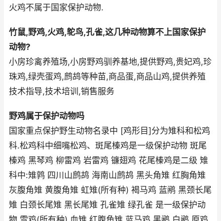
火鸡不属于国家保护动物.
竹鼠,野鸡,火鸡,鸵鸟,孔雀,这几种动物算不上国家保护
动物?
小房珍禽养殖场,小房野鸡驯养基地,提供野鸡,贵妃鸡,珍
珠鸡,绿壳蛋鸡,鹧鸪等种苗,商品蛋,商品山鸡,提供养殖
技术指导,技术培训,销售服务
野鸡属于保护动物吗
国家重点保护野生动物名录中 [鸡形目]分为雉科和松鸡
科.松鸡科中细嘴松鸡、斑尾榛鸡是一级保护动物 斑尾
榛鸡 黑琴鸡 柳雷鸡 岩雷鸡 镰翅鸡 花尾榛鸡是二级 雉
科中:雉鹑 四川山鹧鸪 海南山鹧鸪 黑头角雉 红胸角雉
灰腹角雉 黄腹角雉 虹雉(所有种) 褐马鸡 蓝鹇 黑颈长尾
雉 白颈长尾雉 黑长尾雉 孔雀雉 绿孔雀 是一级保护动
物.雪鸡(所有种) 血雉 红腹角雉 蓝马鸡 黑鹇 白鹇 原鸡