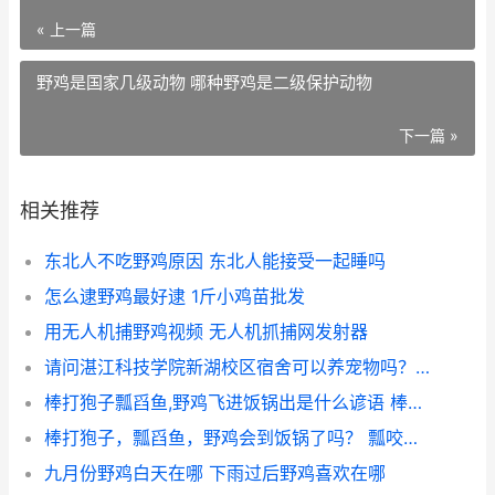
« 上一篇
野鸡是国家几级动物 哪种野鸡是二级保护动物
下一篇 »
相关推荐
东北人不吃野鸡原因 东北人能接受一起睡吗
怎么逮野鸡最好逮 1斤小鸡苗批发
用无人机捕野鸡视频 无人机抓捕网发射器
请问湛江科技学院新湖校区宿舍可以养宠物吗？ 湛江科技学院是野鸡大学吗
棒打狍子瓢舀鱼,野鸡飞进饭锅出是什么谚语 棒打狍子瓢舀鱼课文
棒打狍子，瓢舀鱼，野鸡会到饭锅了吗？ 瓢咬鱼上句是啥
九月份野鸡白天在哪 下雨过后野鸡喜欢在哪