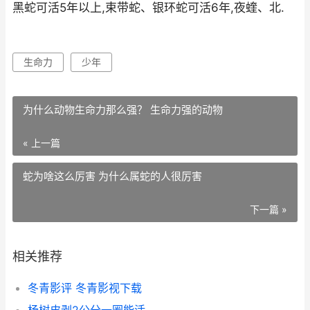
黑蛇可活5年以上,束带蛇、银环蛇可活6年,夜蝰、北.
生命力
少年
为什么动物生命力那么强？ 生命力强的动物
« 上一篇
蛇为啥这么厉害 为什么属蛇的人很厉害
下一篇 »
相关推荐
冬青影评 冬青影视下载