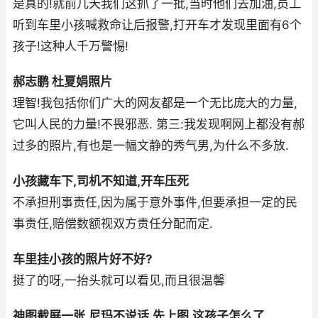
是真的!就前几天我们这抓了一批,当时他们去加油,员工
听到车里小孩喊救命让后报警,打开车才发现里面有6个
孩子!这种人千万警惕!
郝志鹏 杜夏娟照片
理智!我包括你们广大的网友都是一个无比庞大的力量,
它叫人民的力量!不畏邪恶. 第三:我发现啊网上都没有郝
过多的照片,有也是一幅文静的秀气男,为什么不多放.
小孩藏车下,司机不知道,开车压死
不承担刑事责任,因为属于意外事件,但要承担一定的民
事责任,赔偿数额视双方责任分配而定.
车里挂小孩的照片好不好?
挺了的呀,一抬头就可以看见,而且很温馨
神图截屏一张,尼玛不说话,先上图.这孩子怎么了.