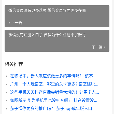
微信登录没有更多选项 微信登录界面更多在哪
« 上一篇
微信没有注册入口了 微信为什么注册不了账号
下一篇 »
相关推荐
在职场中，新人就应该做更多的事情吗？ 该不该帮同事干活
广州一个人玩密室，哪里的关卡更多? 密室逃脱价格
这些手机天天抖音直播会销量大增的！让更多人知道！ 国家为什么不敢封快手
如图所示:华为手机里也没抖音啊？ 抖音设置没有更多功能
茄子懂你更多的推广码？ 茄子app成年版入口