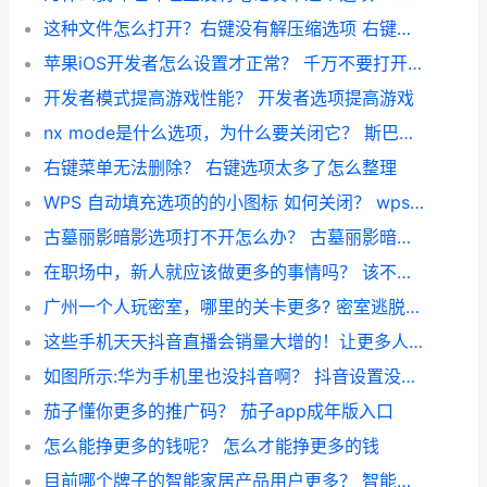
这种文件怎么打开？右键没有解压缩选项 右键压缩文件不见了
苹果iOS开发者怎么设置才正常？ 千万不要打开开发者选项
开发者模式提高游戏性能？ 开发者选项提高游戏
nx mode是什么选项，为什么要关闭它？ 斯巴鲁xmode
右键菜单无法删除？ 右键选项太多了怎么整理
WPS 自动填充选项的的小图标 如何关闭？ wps图标怎么换成黑金色
古墓丽影暗影选项打不开怎么办？ 古墓丽影暗影打开没反应
在职场中，新人就应该做更多的事情吗？ 该不该帮同事干活
广州一个人玩密室，哪里的关卡更多? 密室逃脱价格
这些手机天天抖音直播会销量大增的！让更多人知道！ 国家为什么不敢封快手
如图所示:华为手机里也没抖音啊？ 抖音设置没有更多功能
茄子懂你更多的推广码？ 茄子app成年版入口
怎么能挣更多的钱呢？ 怎么才能挣更多的钱
目前哪个牌子的智能家居产品用户更多？ 智能家居牌子