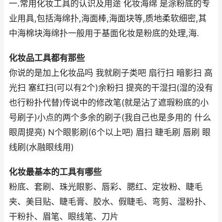
一.常用化妆工具的认识及用途 化妆海绵 是涂粉底的专
业用具,包括海绵扑,海面棒,海面块等,质地柔软细密,其
中海棉块海绵扑一般用于基面化妆是粉底的处理,海.
化妆品工具都有那些
你说的是加上化妆品吗 我就刷子类吧 扇行扫 暗影扫 高
光扫 塞红扫(可以有2个)余粉扫 提亮的干湿扫(湿的没有
也行粉扑代替)传说中的修改笔(就是沾了遮瑕粉底的小
号刷子)小点的两个多余的刷子(我自己也是多用的 什么
眼周提亮) N个眼影刷(6个以上吧) 眉扫 睫毛刷 唇刷 眼
线刷(水融眼线用)
化妆最基本的工具有哪些
粉底、套刷、珠光眼影、唇彩、腮红、定妆粉、睫毛
夹、美目贴、睫毛膏、胶水、假睫毛、弯剪、湿粉扑、
干粉扑、眉笔、眼线笔、刀片