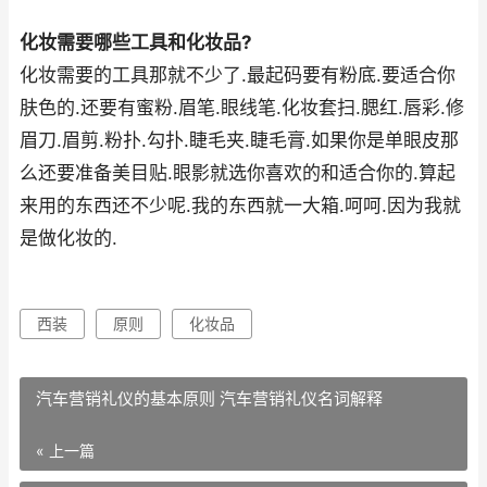
化妆需要哪些工具和化妆品?
化妆需要的工具那就不少了.最起码要有粉底.要适合你
肤色的.还要有蜜粉.眉笔.眼线笔.化妆套扫.腮红.唇彩.修
眉刀.眉剪.粉扑.勾扑.睫毛夹.睫毛膏.如果你是单眼皮那
么还要准备美目贴.眼影就选你喜欢的和适合你的.算起
来用的东西还不少呢.我的东西就一大箱.呵呵.因为我就
是做化妆的.
西装
原则
化妆品
汽车营销礼仪的基本原则 汽车营销礼仪名词解释
« 上一篇