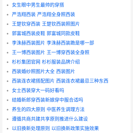
女生眼中男生最帅的穿搭
严浩翔西装 严浩翔全身照西装
王楚钦穿西装 王楚钦西装照图片
郭富城西装皮鞋 郭富城同款皮鞋
李洙赫西装图片 李洙赫西装跪是哪一部
王一博西装图片 王一博穿西装全身照
杉杉集团官网 杉杉服装品牌介绍
西装婚纱照图片大全 西装图片
西装连衣裙搭配图片 西装连衣裙最忌三种东西
女士西装穿大一码好看吗
结婚新郎穿西装新娘穿中服合适吗
养生的四大原则 中医养生调理方法
遵循共商共建共享原则推进什么建设
以旧换新处理原则 以旧换新政策实施效果