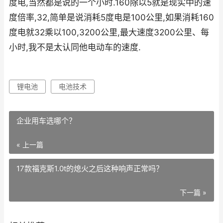
度电,当然都是说的一个小时.160除以5就是现实中的速
度倍率,32,简单是说消耗5度电是100公里,如果消耗160
度电就32乘以100,3200公里,最大速度3200公里、每
小时,我不是太认同他电动车的速度.
锂电池
电池技术
企业用车选哪个？
« 上一篇
17款福克斯1.0t的熄火之后这种响声正常吗？
下一篇 »