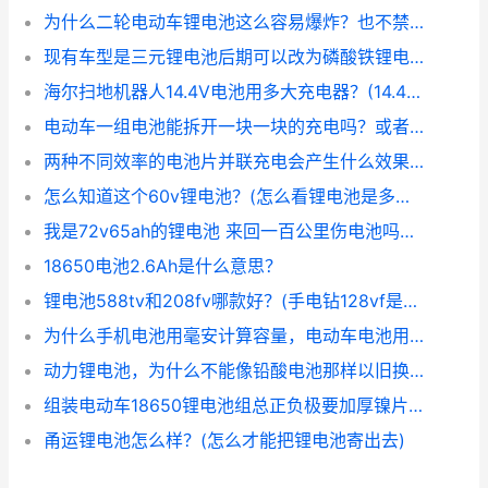
为什么二轮电动车锂电池这么容易爆炸？也不禁止生产？改用安全电池
现有车型是三元锂电池后期可以改为磷酸铁锂电池吗？
海尔扫地机器人14.4V电池用多大充电器？(14.4v电池充满多少伏)
电动车一组电池能拆开一块一块的充电吗？或者2块2块的充电要注意些什么？
两种不同效率的电池片并联充电会产生什么效果？(电池并联容量会怎么样)
怎么知道这个60v锂电池？(怎么看锂电池是多少串的)
我是72v65ah的锂电池 来回一百公里伤电池吗？(72v100ah电池多少钱)
18650电池2.6Ah是什么意思？
锂电池588tv和208fv哪款好？(手电钻128vf是多少伏)
为什么手机电池用毫安计算容量，电动车电池用伏计量容量呢？(手机电池的容量表示什么)
动力锂电池，为什么不能像铅酸电池那样以旧换新？(锂电电动车换铅酸电池)
组装电动车18650锂电池组总正负极要加厚镍片吗？
甬运锂电池怎么样？(怎么才能把锂电池寄出去)