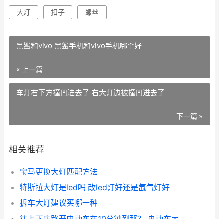
大灯
扣子
螺丝
黑鲨和vivo 黑鲨手机和vivo手机哪个好
« 上一篇
车灯右下方撞凹进去了 右大灯边被撞凹进去了
下一篇 »
相关推荐
宝马更换大灯匹配方法
特斯拉大灯是led吗 改led灯好还是氙气灯好
拆车大灯建议买哪一种
往上下店路开电动车车10分钟到那？ 电动车大灯往上照怎么调