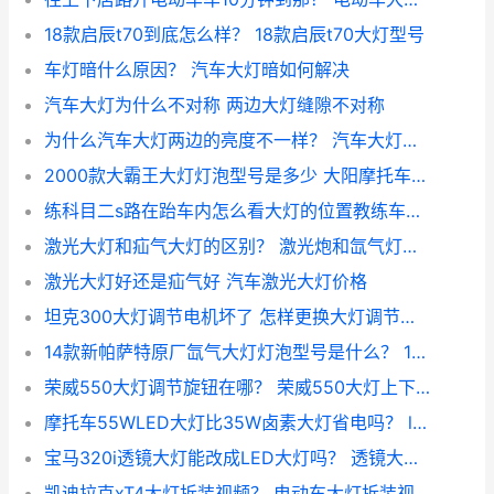
18款启辰t70到底怎么样？ 18款启辰t70大灯型号
车灯暗什么原因？ 汽车大灯暗如何解决
汽车大灯为什么不对称 两边大灯缝隙不对称
为什么汽车大灯两边的亮度不一样？ 汽车大灯亮度
2000款大霸王大灯灯泡型号是多少 大阳摩托车灯泡型号
练科目二s路在跆车内怎么看大灯的位置教练车车灯 在这个位置怎样使用灯光
激光大灯和疝气大灯的区别？ 激光炮和氙气灯哪个好
激光大灯好还是疝气好 汽车激光大灯价格
坦克300大灯调节电机坏了 怎样更换大灯调节马达
14款新帕萨特原厂氙气大灯灯泡型号是什么？ 15款帕萨特大灯型号
荣威550大灯调节旋钮在哪？ 荣威550大灯上下调节
摩托车55WLED大灯比35W卤素大灯省电吗？ led和卤素大灯的优缺点
宝马320i透镜大灯能改成LED大灯吗？ 透镜大灯和led大灯哪个好
凯迪拉克xT4大灯拆装视频？ 电动车大灯拆装视频