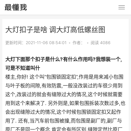
大灯扣子是啥 调大灯高低螺丝图
更新时间：2021-11-06 08:54:01
•
作者：
•
阅读 4086
大灯下面那个扣子是什么?有什么作用吗?我想装一个,
可是不知道叫什
楼主,你好! 这个叫“包围锁固定扣”,作用是用来减小包围
与叶子板的间隙,有效防震,一般没改装过的车很少用到
这个,改装过的就会有缝隙过大的情况,这个时候就需要
用到这个来解决了. 另外则是,如果包围拆装次数过多,也
会出现缝隙过大的情况,这个时候包围锁固定扣又起作
用了. 还有,当汽车前包围被撞,而包围是副厂的,副厂与
原厂不是同一个概念,肯定会有所区别,缝隙定然比原厂