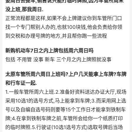
要周日去提车,销售说只能打临时牌照,因为车管所周末
没上班,那我周日.
正常流程都是这样,如果不会上牌建议你到车管所门口
找一个专门帮别人办的,也就100块钱,他会负责给你领
到交税和办理号牌的地方,并且帮你跑一些流程
新购机动车7日之内上牌包括周六周日吗
包括 不用管 没事 新车 三个月之内上牌照就没事
太原车管所周六周日上班吗?上户几天能拿上车牌?车牌
和行车证一起.
1.一般车管所周六上班.2.准备好资料送达办证大厅,现场
采用10选1的选号方式,马上能拿到车牌;3.而采用网上选
号以及自编自选号码则要等15个工作日才能拿到铁制车
牌;4.在拿到铁制车牌之前,车管所会给你一个纸质打印
的临时牌照.5.行驶证(10选1选号方式)选取号牌后当场