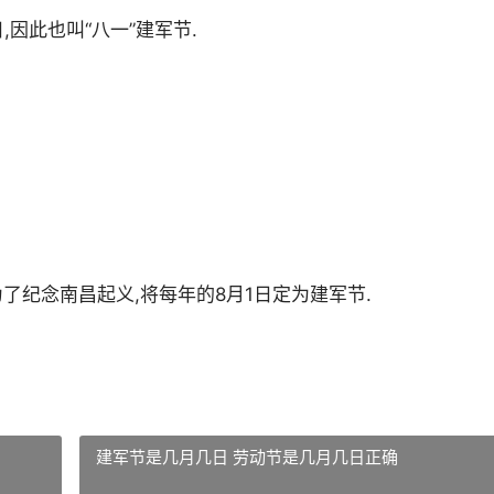
因此也叫“八一”建军节.
,为了纪念南昌起义,将每年的8月1日定为建军节.
建军节是几月几日 劳动节是几月几日正确