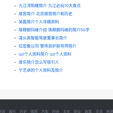
九江浔阳楼简介 九江必玩10大景点
故宫简介 北京故宫简介和历史
吴磊简介个人详细资料
珠穆朗玛峰介绍 珠穆朗玛峰的简介50字
凌从高智能驾驶董事长简介
拉宏桑公司 黎炜良护肤导师简介
uzi个人资料简介 uzi个人资料
音乐简介怎么写吸引人
宁艺卓的个人资料及简介
游戏
娱乐
历史
情感
汽车
时尚
文化
职业
政策
生活
制