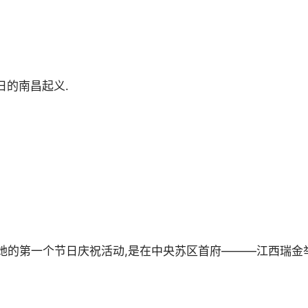
日的南昌起义.
年;她的第一个节日庆祝活动,是在中央苏区首府———江西瑞金