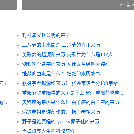
下一篇 
封神演义赵公明的来历
三八节的由来简介 三八节的真正来历
英歌舞的起源和来历 英歌舞为什么是107人
例假这个名字的来历 为什么月经叫大姨妈
推敲的由来是什么？ 推敲的来历故事
来历
张姓字辈起源和来历？ 张姓家谱辈分108字辈
重阳节吃重阳糕的来历是什么呀？ 重阳节吃重阳糕的寓意
甲骨文是由哪一种文字演变过来的？ 甲骨文的来历和历史演变
天秤座的来历是什么？ 白羊座的白羊座的来历
鸿钧老祖是谁创作的？ 杨眉老祖来历
野子是谁原唱的 yeezy椰子鞋的来历
自律点亮人生陈科隆简介