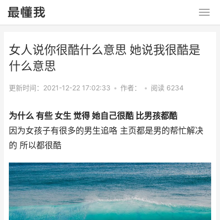
女人说你很酷什么意思 她说我很酷是
什么意思
更新时间：2021-12-22 17:02:33
•
作者：
•
阅读 6234
为什么 有些 女生 觉得 她自己很酷 比男孩都酷
因为女孩子有很多的男生追咯 主页都是男的帮忙解决
的 所以都很酷