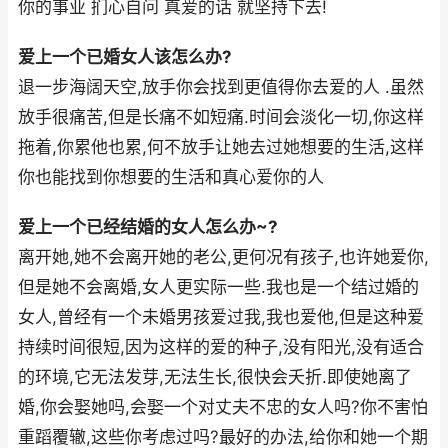
你的事业 扪心自问 真爱的话 就坚持下去!
爱上一个已婚女人该怎么办?
退一步海阔天空,放手你会找到更值得你去爱的人 .虽然
放手很痛苦,但是长痛不如短痛.时间会淡化一切,你这样
拖着,你累他也累,何不放手让她去过她想要的生活,这样
你也能找到你想要的生活和真心爱你的人
爱上一个已经结婚的女人怎么办~?
离开她,她不会离开她的老公,更何况有孩子,也许她爱你,
但是她不会离婚,女人更实际一些.我也是一个结过婚的
女人,曾经有一个未婚男孩爱过我,我也爱他,但是这种爱
持续时间很短,因为这样的爱的种子,没有阳光,没有适合
的环境,它无法发芽,无法生长,很快会夭折.即使她离了
婚,你会娶她吗,会娶一个对丈夫不忠的女人吗?你不害怕
重蹈覆辙,这些你考虑过吗?最好的办法,给你和她一个期