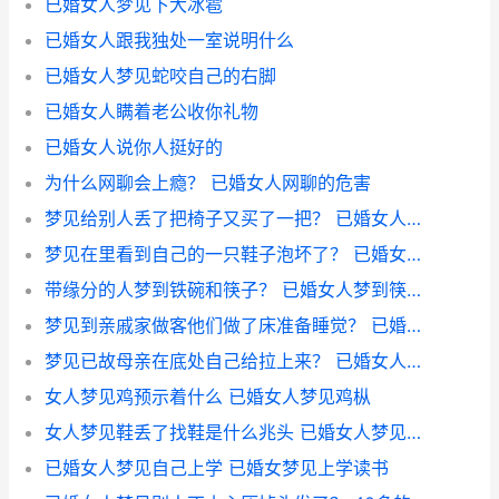
已婚女人梦见下大冰雹
已婚女人跟我独处一室说明什么
已婚女人梦见蛇咬自己的右脚
已婚女人瞒着老公收你礼物
已婚女人说你人挺好的
为什么网聊会上瘾？ 已婚女人网聊的危害
梦见给别人丢了把椅子又买了一把？ 已婚女人梦见椅子
梦见在里看到自己的一只鞋子泡坏了？ 已婚女人梦见鞋子坏了一只
带缘分的人梦到铁碗和筷子？ 已婚女人梦到筷子和碗
梦见到亲戚家做客他们做了床准备睡觉？ 已婚女人梦见亲戚
梦见已故母亲在底处自己给拉上来？ 已婚女人梦见已故母亲
女人梦见鸡预示着什么 已婚女人梦见鸡枞
女人梦见鞋丢了找鞋是什么兆头 已婚女人梦见鞋丢了
已婚女人梦见自己上学 已婚女梦见上学读书