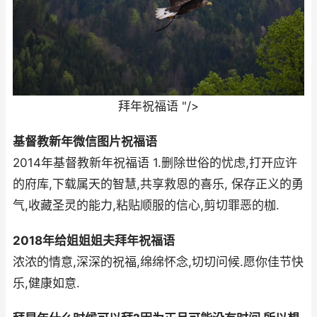
拜年祝福语 "/>
基督教新年微信图片祝福语
2014年基督教新年祝福语 1.删除世俗的忧虑,打开应许
的府库,下载属天的智慧,共享救恩的喜乐, 保存正义的勇
气,收藏圣灵的能力,粘贴顺服的信心,剪切罪恶的枷.
2018年给姐姐姐夫拜年祝福语
浓浓的情意,深深的祝福,绵绵怀念,切切问候.愿你佳节快
乐,健康如意.