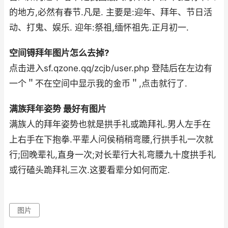
的地方,必然有春节.凡是. 主要是:迎年、拜年、节日活
动、打鬼、娱乐. 迎年:祭祖,缅怀祖先.正月初一.
空间锝拜年图片怎么去掉?
点击进入sf.qzone.qq/zcjb/user.php 登陆后在左边有
一个＂不在空间中显示我的金币＂,点击就行了.
满族拜年姿势 最好有图片
满族人的拜年姿势也就是拱手礼或跪拜礼.男人左手在
上右手在下抱拳.平辈人问侯稍稍弯腰,行拱手礼一次就
行;回晚辈礼,直身一次;对长辈行大礼弯腰九十度拱手礼
或行磕头跪拜礼三次.这要看辈分如何而定.
图片