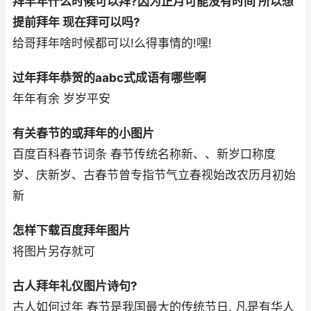
拜早年什么时候可以拜?因为正月可能没有时间 所以想
提前拜年 现在拜可以吗?
给哥拜年啥时候都可以!么得事情的!嘿!
过年拜年恭贺的aabc式成语有哪些啊
年年有余 岁岁平安
有关春节的或拜年的小图片
百度百科春节词条 春节传统名称新、、新岁口称度
岁、庆新岁、古春节曾专指节气立春视始改农历月初始
新
怎样下载百度拜年图片
将图片另存就可
古人拜年礼仪图片诗句?
古人如何过年 春节是我国最大的传统节日. 凡是有华人