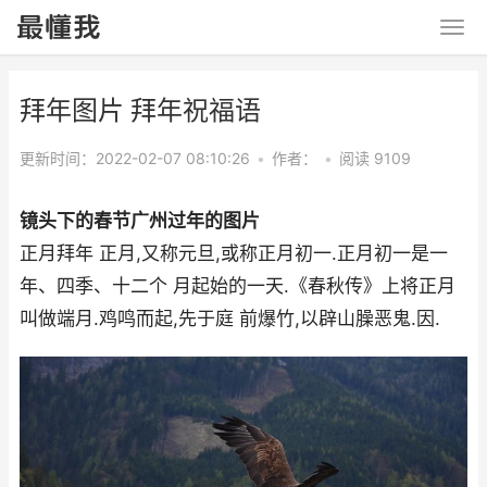
拜年图片 拜年祝福语
更新时间：2022-02-07 08:10:26
•
作者：
•
阅读 9109
镜头下的春节广州过年的图片
正月拜年 正月,又称元旦,或称正月初一.正月初一是一
年、四季、十二个 月起始的一天.《春秋传》上将正月
叫做端月.鸡鸣而起,先于庭 前爆竹,以辟山臊恶鬼.因.