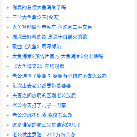
你真的看懂大鱼海棠了吗
三亚大鱼潮汐表(今天)
大鱼智能微型电动车 鱼泡网二手交易
周深最好听的歌 周深十首最火的歌
歌曲《大鱼》周深郭沁
大鱼海棠2预告片官方 大鱼海棠2会上映吗
《大鱼海棠2》在线观看
老公选择了婆婆 对婆婆有心结过不去怎么办
每次出去老公都要带着婆婆
夫妻之间放屁的区别老公放屁
老公今天打了儿子一巴掌
老公冷战不理我,我该怎么办
这是谁家的老公又是谁家的儿子
老公做生意赔了200万怎么办