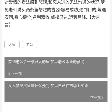
对爱情的看法感到悲观,和恋人进入无法沟通的状况.梦
见老公说买两条鱼想吃的吉凶:容易成功,达到目的,境遇
安固,身心健全,名利双收,威权显达,运势昌隆.【大吉
昌】
大鱼
老公
梦到老公杀一条很大的鱼 梦见老公杀鱼的预兆
« 上一篇
女人梦见买鱼是什么预兆 梦见自己在市场上买鱼
下一篇 »