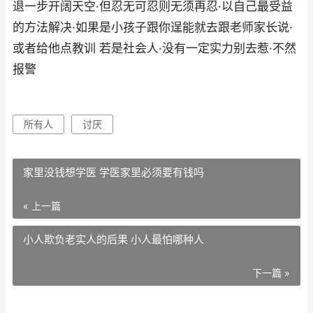
退一步开阔天空·但忍无可忍则无须再忍·以自己最受益
的方法解决·如果是小孩子跟你逞能就去跟老师家长说·
或者给他点教训 若是社会人·没有一定实力别去惹·不然
报警
所有人
讨厌
家里没钱想学医 学医家里必须要有钱吗
« 上一篇
小人欺负老实人的后果 小人最怕哪种人
下一篇 »