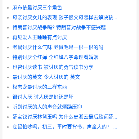
麻布依最讨厌三个角色
母亲讨厌女儿的表现 孩子恨父母怎样去解决孩子的心理
特朗普讨厌战争吗? 特朗普对战争不感兴趣
再见爱人王睡睡有点讨厌
老鼠讨厌什么气味 老鼠毛是一根一根的吗
特别讨厌全红婵 全红婵八字命理看婚姻
也曾讨厌读书 被讨厌的勇气读书分享
最讨厌的英文 令人讨厌的 英文
权志龙最讨厌的三样东西
很讨人厌 讨人厌是好还是坏
听到讨厌的人的声音就烦躁压抑
薛宝钗讨厌林黛玉吗 为什么史湘云最后疏远薛宝钗
仓鼠怕吵吗，初三，平时要背书，声蛮大的？ 仓鼠讨厌主人的征兆