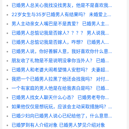
已婚男人总关心我找没找男友，他是不是喜欢我？ 已婚男人试探你的方式
22岁女生与35岁已婚男人有结果吗？ 未婚爱上已婚的后果
男人主动亲女人嘴巴是不是真爱？ 已婚男人主动牵女的手
已婚男人总惦记我是否嫁人？？？？ 男人说我惦记你啥意思
已婚男人总惦记我是否嫁人，咋想？ 已婚男人说欢喜我
已婚男人说，你好善解人意，我好喜欢你什么意思？ 已婚的妇女燥热的日子
朋友收了礼物是不是说明没拿你当外人？ 已婚男人说没把我当外人
已婚男人和老婆大闹希望情人安慰吗？ 夫妻超过三条迟早离婚
我把一个已婚男人拉黑了他还会找我吗？ 对付不理我的已婚男人
一个有家庭的男人他是在给我表白是吗？ 已婚男人表白已婚女人
已婚男人找女人聊天什么心态？ 已婚男老夸你说明什么
如果他仅仅是想玩玩，应该会主动采取措施吗？ 已婚男人说他陷进去了
已婚少妇向已婚男人说心已纪给他了，什么意思？ 已婚女人关心已婚男人
已婚梦到有人介绍对象 已婚男人梦见介绍对象