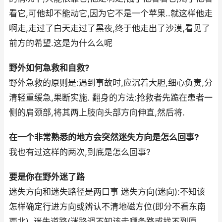
看它,可他却不能动它,因为它不是一个苹果..就这样他走
啊走,走过了白天走过了黑夜,终于他走出了沙漠,看见了
前方的希望.这是为什么么呢
野外如何急救和自救?
野外急救的原则是:遇到事故时,应沉着大胆,细心负责,分
清轻重缓急,果断实施. 翻身的方法:抢救者先跪在患者一
侧的肩颈部,将其两上肢向头部方向伸直,然后将.
在一个非常熟悉的地方会突然迷失方向是怎么回事?
我也有过这样的两次,到底是怎么回事?
要是你在野外迷了路
迷失方向和迷失路径是两口事 迷失方向(迷向):不知该
怎样确定行进方向或辨认不清地磁方位(即分不看东南
西北). 迷失道路(迷路调不知该走哪条路或找不到原.