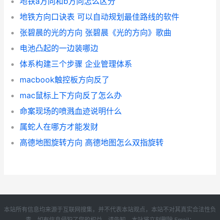
地铁a方向和b方向怎么区分
地铁方向口诀表 可以自动规划最佳路线的软件
张碧晨的光的方向 张碧晨《光的方向》歌曲
电池凸起的一边装哪边
体系构建三个步骤 企业管理体系
macbook触控板方向反了
mac鼠标上下方向反了怎么办
命案现场的喷溅血迹说明什么
属蛇人在哪方才能发财
高德地图旋转方向 高德地图怎么双指旋转
本站所有信息均来源于互联网搜集，并不代表本站观点，本站不对其真实合法性负
责。如有信息侵犯了您的权益，请告知，本站将立刻删除 Email：