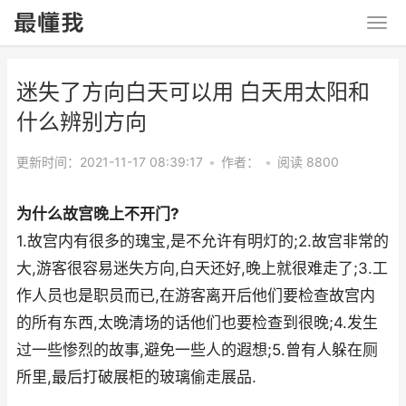
迷失了方向白天可以用 白天用太阳和
什么辨别方向
更新时间：2021-11-17 08:39:17
•
作者：
•
阅读 8800
为什么故宫晚上不开门?
1.故宫内有很多的瑰宝,是不允许有明灯的;2.故宫非常的
大,游客很容易迷失方向,白天还好,晚上就很难走了;3.工
作人员也是职员而已,在游客离开后他们要检查故宫内
的所有东西,太晚清场的话他们也要检查到很晚;4.发生
过一些惨烈的故事,避免一些人的遐想;5.曾有人躲在厕
所里,最后打破展柜的玻璃偷走展品.