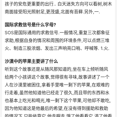
孩子的安危更重要的出行.. 白天迷失方向可以看树,树木
南面接受阳光照射足,更茂盛,北面有苔藓.另外,一.
国际求救信号是什么字母?
SOS是国际通用的求救信号.一般情况,重复三次都象征
求助,根据自身的情况和周围的环境条件,可以点燃三堆
火、制造三股浓烟、发出三声响亮口哨、呼喊等. 1.火.
沙漠中的苹果主要讲了什么
听到这个故事还是从随风那知道的,坐在车上倾听随风
给两个小孩讲这个故事,觉得很有寻味,故事讲述了一个
人在沙漠里被困住,拿着手里唯一剩下的苹果,在艰难的
行走着,虽然他知道他已经走了很久,而且带的东西和水
也基本上吃光和喝光,唯一剩下这个苹果,可他却不敢吃,
因为他知道这是他最后的希望,在没有得到援助和救助
的情况下,只能依靠它,他走啊走,饿了他看看它,渴了他看