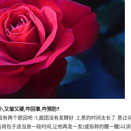
,又皱又硬,咋回事,咋预防?
两个原因吧 :1,面团没有发酵好 .2,蒸的时间太长了 蒸过
后将包子适当放一段时间,让他再发一发(或俗称的醒一醒)以