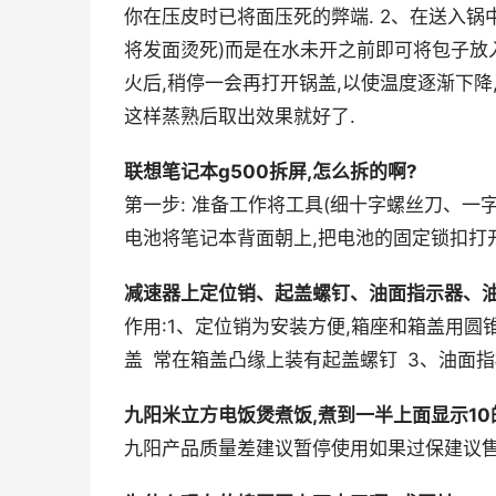
你在压皮时已将面压死的弊端. 2、在送入锅
将发面烫死)而是在水未开之前即可将包子放入
火后,稍停一会再打开锅盖,以使温度逐渐下
这样蒸熟后取出效果就好了.
联想笔记本g500拆屏,怎么拆的啊?
第一步: 准备工作将工具(细十字螺丝刀、一字
电池将笔记本背面朝上,把电池的固定锁扣打开
减速器上定位销、起盖螺钉、油面指示器、油
作用:1、定位销为安装方便,箱座和箱盖用
盖 常在箱盖凸缘上装有起盖螺钉 3、油面指
九阳米立方电饭煲煮饭,煮到一半上面显示10
九阳产品质量差建议暂停使用如果过保建议