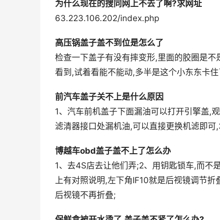
为什么现在的搜同网上不去了啊?求网址
63.223.106.202/index.php
高压锅盖子盖不到位是怎么了
检查一下盖子有没有摔变形,里面的胶圈是不
看到,试着看能不能动,多半是这个小东东卡住
前汽车盖子关不上是什么原因
1、汽车前机盖子下面漏油可以打开引擎盖,观
滤清器接口处漏机油,可以直接更换机滤即可,
博越车obd盖子盖不上了怎么办
1、去4S店去让他们弄;2、用钥匙锁车,而不
上有对照说明,左下角IF10就是后视镜调节
后视镜不再折叠;
保鲜盒被开水烫了,盖子盖不紧了怎么办?