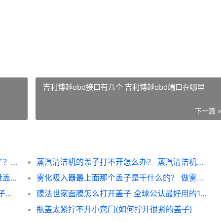
吉利博越obd接口有几个 吉利博越obd端口在哪里
下一篇 
书写笔的笔帽上通常会有一个小孔主要是为了？ 马胡路盖子上的孔有啥用
蒸汽清洁机的盖子打不开怎么办？ 蒸汽清洁机真的有用吗
怎么拆奇瑞风云2方向盘上的气囊盖子 方向盘盖子拆卸图解
雾化吸入器最上面那个盖子是干什么的？ 做雾化时上面的盖子要打开吗
汽车油箱一天可以挥发多少油？ 汽车油箱盖子没盖一天
膜法世家面膜怎么打开盖子 全球公认最好用的10大面膜
瓶盖太紧拧不开小窍门(如何拧开很紧的盖子)