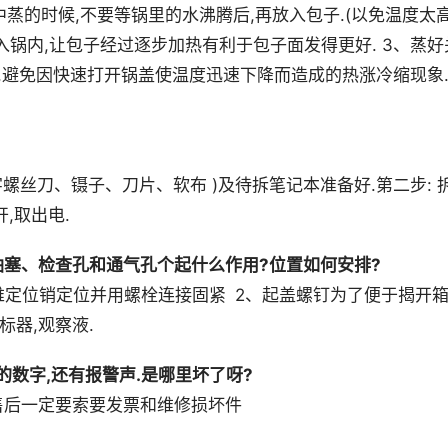
中蒸的时候,不要等锅里的水沸腾后,再放入包子.(以免温度太
锅内,让包子经过逐步加热有利于包子面发得更好. 3、蒸好
降,避免因快速打开锅盖使温度迅速下降而造成的热涨冷缩现象
螺丝刀、镊子、刀片、软布 )及待拆笔记本准备好.第二步: 
,取出电.
塞、检查孔和通气孔个起什么作用?位置如何安排?
圆锥定位销定位并用螺栓连接固紧 2、起盖螺钉为了便于揭开
标器,观察液.
的数字,还有报警声.是哪里坏了呀?
售后一定要索要发票和维修损坏件