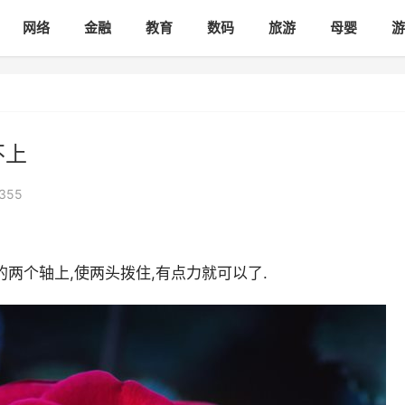
网络
金融
教育
数码
旅游
母婴
游
不上
355
两个轴上,使两头拨住,有点力就可以了.