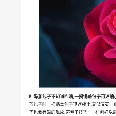
咱妈蒸包子不知道咋滴,一揭锅盖包子迅速缩小
蒸包子时一揭锅盖包子迅速缩小,又皱又硬一般有
了也会有皱的现象.蒸包子技巧:1、在包好以