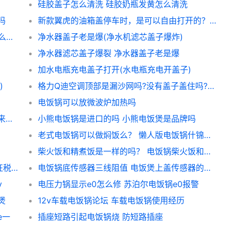
硅胶盖子怎么清洗 硅胶奶瓶发黄怎么清洗
吗
新款翼虎的油箱盖停车时，是可以自由打开的？ 打开邮箱盖子里面有气
这个是什么车的前机盖子15？ 车前机盖子怎么打开
净水器盖子老是爆(净水机滤芯盖子爆炸)
净水器滤芯盖子爆裂 净水器盖子老是爆
加水电瓶充电盖子打开(水电瓶充电开盖子)
)
格力Q迪空调顶部是漏沙网吗?没有盖子盖住吗? 格力q迪空调盖子怎么开
电饭锅可以放微波炉加热吗
什么锅蒸米饭好吃又香 米饭什么锅好吃做出来好吃
小熊电饭锅是进口的吗 小熊电饭煲是品牌吗
老式电饭锅可以做焖饭么？ 懒人版电饭锅什锦焖饭
柴火饭和精煮饭是一样的吗？ 电饭锅柴火饭和精华饭
我从韩国邮寄进境的电饭锅，按照什么税率征税？ 个人邮寄进境物品关税
电饭锅底传感器三线阻值 电饭煲上盖传感器的作用
v
电压力锅显示e0怎么修 苏泊尔电饭锅e0报警
煲
12v车载电饭锅论坛 车载电饭锅使用经历
e一
插座短路引起电饭锅烧 防短路插座