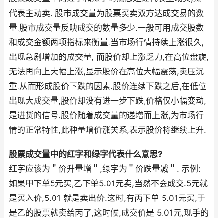
代表主动卖. 股市成交量为股票买卖双方达成交易的数
量.股市成交量反映成交的数量多少.一般可用成交股数
和成交金额两项指标来衡量.当市场行情持续上涨很久,
出现急剧增加的成交量, 而股价却上涨乏力,在高位盘旋,
无法再向上大幅上涨,显示股价在高位大幅震荡,卖压沉
重,从而形成股价下跌的因素.股价连续下跌之后,在低位
出现大成交量,股价却没有进一步下跌,价格仅小幅变动,
是进货的信号.股价随着成交量的递增而上涨,为市场行
情的正常特性,此种量增价涨关系,表示股价将继续上升.
股票成交量中的红字和绿字代表什么意思?
红字应该为＂价升量增＂,绿字为＂价跌量减＂. 示例:
如果甲下单5元买,乙下单5.01元卖,当然不会成交.5元就
是买入价,5.01 就是卖出价.这时,有丙下单 5.01元买,于
是乙的股票就卖给丙了,这时候,成交价是 5.01元,现手的