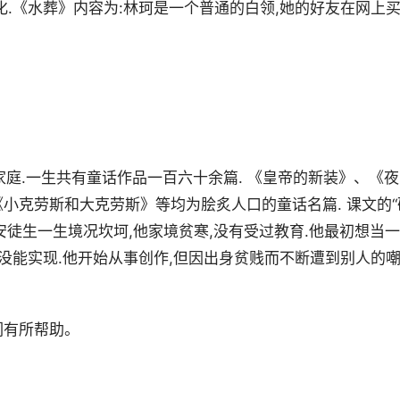
化.《水葬》内容为:林珂是一个普通的白领,她的好友在网上
鞋匠家庭.一生共有童话作品一百六十余篇. 《皇帝的新装》、《夜
小克劳斯和大克劳斯》等均为脍炙人口的童话名篇. 课文的“
,安徒生一生境况坎坷,他家境贫寒,没有受过教育.他最初想当一
都没能实现.他开始从事创作,但因出身贫贱而不断遭到别人的
们有所帮助。