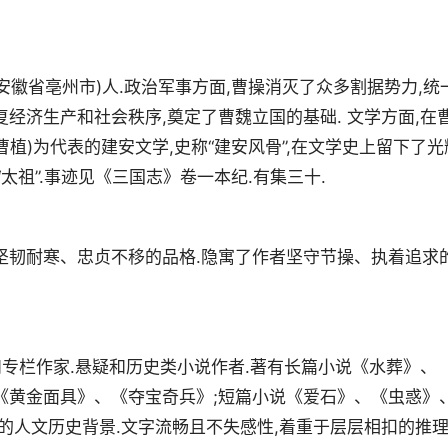
谯(今安徽省亳州市)人.政治军事方面,曹操消灭了众多割据势力,统
经济生产和社会秩序,奠定了曹魏立国的基础. 文学方面,在
植)为代表的建安文学,史称“建安风骨”,在文学史上留下了光
“太祖”.事迹见《三国志》卷一本纪.有集三十.
坚韧耐寒、忠贞不移的品格.隐寓了作者坚守节操、执着追求
和专栏作家.悬疑和历史类小说作者.著有长篇小说《水葬》、
《黄金面具》、《夺宝奇兵》;短篇小说《爱石》、《虫惑》
厚的人文历史背景.文字流畅且不失感性,着重于层层相扣的推