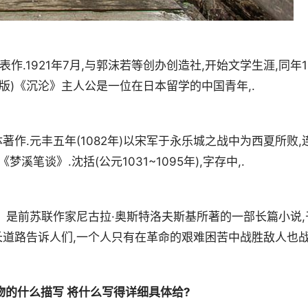
表作.1921年7月,与郭沫若等创办创造社,开始文学生涯,同年1
版)《沉沦》主人公是一位在日本留学的中国青年,.
作.元丰五年(1082年)以宋军于永乐城之战中为西夏所败,
笔谈》.沈括(公元1031~1095年),字存中,.
》是前苏联作家尼古拉·奥斯特洛夫斯基所著的一部长篇小说,
成长道路告诉人们,一个人只有在革命的艰难困苦中战胜敌人也
物的什么描写 将什么写得详细具体给?