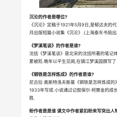
沉沦的作者是哪位?
《沉沦》定稿于1921年5月9日,是郁达夫的代
月出版短篇小说集《沉沦》.(上海泰东书局出
《梦溪笔谈》的作者是谁?
沈括《梦溪笔谈》是北宋的沈括所著的笔记体著
累被贬.晚年以平生见闻,在镇江梦溪园撰写了《梦溪
《钢铁是怎样炼成》的作者是谁?
尼古拉·奥斯特洛夫斯基《钢铁是怎样炼成的
1933年写成.小说通过记叙保尔·柯察金的
胜.
盼作者是是谁 课文中作者紧扣盼来写突出人