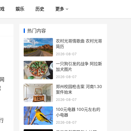
戏
娱乐
历史
更多
热门内容
农村光哥情歌曲 农村光哥
简历
2026-08-07
一只狗引发的战争 阿拉斯
加犬图片
2026-08-07
网
郑州校园枪击案 河南1.30
起
案件始末
2026-08-07
100元电器 100元左右的
小电器
行
2026-08-07