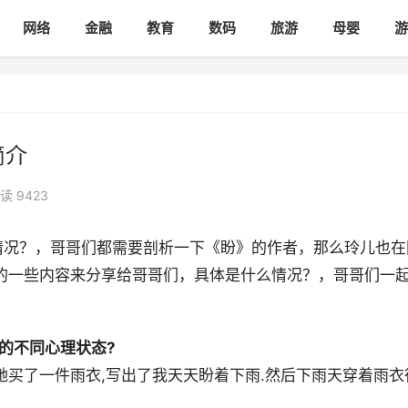
网络
金融
教育
数码
旅游
母婴
游
简介
读 9423
情况？，哥哥们都需要剖析一下《盼》的作者，那么玲儿也在
的一些内容来分享给哥哥们，具体是什么情况？，哥哥们一
 时的不同心理状态?
她买了一件雨衣,写出了我天天盼着下雨.然后下雨天穿着雨衣