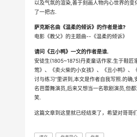
以及气氛的渲染,善于刻画人物内心世界的变
了一把古.
萨克斯名曲《温柔的倾诉》的作者是谁?
电影《教父》的主题曲--《温柔的倾诉》
请问《丑小鸭》一文的作者是谁.
安徒生(1805~1875)丹麦童话作家.生于
莺》、《卖火柴的小女孩》、《丑小鸭》、《
讨与练习”里讲到,本文是作者自我写照.的确
名芭蕾舞演员,后来又想当一名歌剧演员,但
笑.
这篇文章到这里就已经结束了，希望对哥哥
课文
作者简介
作者