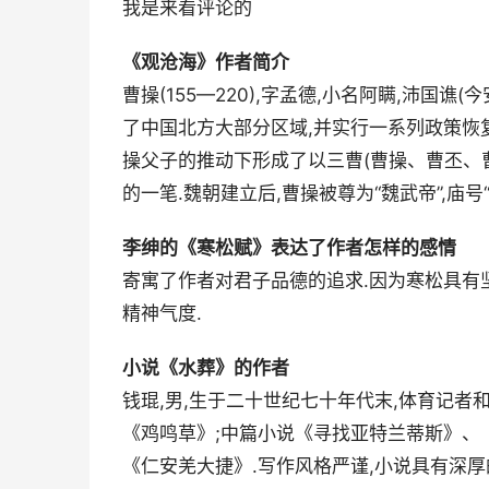
我是来看评论的
《观沧海》作者简介
曹操(155—220),字孟德,小名阿瞒,沛国
了中国北方大部分区域,并实行一系列政策恢复
操父子的推动下形成了以三曹(曹操、曹丕、曹
的一笔.魏朝建立后,曹操被尊为“魏武帝”,庙号
李绅的《寒松赋》表达了作者怎样的感情
寄寓了作者对君子品德的追求.因为寒松具有
精神气度.
小说《水葬》的作者
钱琨,男,生于二十世纪七十年代末,体育记者
《鸡鸣草》;中篇小说《寻找亚特兰蒂斯》、
《仁安羌大捷》.写作风格严谨,小说具有深