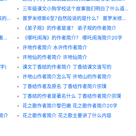
三年级课文小狗学校这个故事我们明白了什么道理？ 小狗学叫明白了什么道理
穷人课文的桑娜不该收两个孩子的理由要不该的？ 穷人桑娜故事
普罗米修斯6至7自然段说的是什么？ 普罗米修斯课文提问题
《弟子规》的作者是谁？ 弟子规的作者简介
山居秋暝的作者是谁？ 山居秋暝的诗意和作者简介
《哪吒闹海》的作者简介？ 哪吒闹海简介20字
许地作者简介 水许传作者简介
许地仙的作者简介 许地仙简介
字)
课文丁香结的作者简介 丁香结课文谁写的
许地山作者简介怎么写 许地山的作者简介
丁香结作者及原名 丁香结作者简介宗璞
丁香结的作者是著名什么 丁香结作者简介宗璞
花之歌作者简介黎巴嫩 花之歌作者简介20字
简介
花之歌作者简介 花之歌主要讲了什么内容