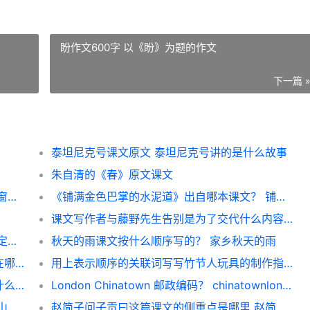
盼作文600字 以《盼》为题的作文
下一篇 
泰坦尼克号课文原文 泰坦尼克号讲的是什么故事
朱自清的《春》原文课文
一年级课文《剪窗花》共几句话？ 一年级剪窗花好看又简单
《铺满金色巴掌的水泥道》出自哪本课文？ 铺满金色巴掌的水泥道课文原文
课文写作者与藤野先生告别是为了交代什么内容？ 藤野先生主要情节
《那一定会很好》是一个怎样的故事？ 那一定会很好课文启发
秋天的雨课文按什么顺序写的？ 家乡秋天的雨
背影课文中儿子对父亲的隔膜与不理解体现在哪里? 《背景》有多少次流眼泪
用上表示顺序的关联词写写竹节人玩具的制作指南？ 课文《竹节人》仿写
感天动地窦娥冤中，窦娥所唱曲子的全文是什么？ 窦娥冤课文原文
London Chinatown 邮政编码？ chinatownlondon课文翻译
桂林的山水为什么这么好？ 小学课文《桂林山水》
赵简子问子贡曰这篇课文的侧重点是哪里 赵简子问子贡翻译