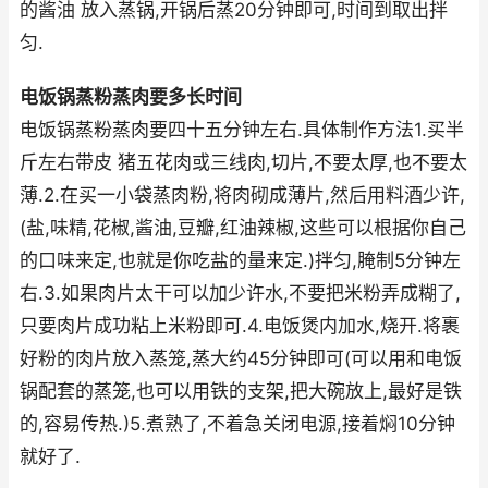
的酱油 放入蒸锅,开锅后蒸20分钟即可,时间到取出拌
匀.
电饭锅蒸粉蒸肉要多长时间
电饭锅蒸粉蒸肉要四十五分钟左右.具体制作方法1.买半
斤左右带皮 猪五花肉或三线肉,切片,不要太厚,也不要太
薄.2.在买一小袋蒸肉粉,将肉砌成薄片,然后用料酒少许,
(盐,味精,花椒,酱油,豆瓣,红油辣椒,这些可以根据你自己
的口味来定,也就是你吃盐的量来定.)拌匀,腌制5分钟左
右.3.如果肉片太干可以加少许水,不要把米粉弄成糊了,
只要肉片成功粘上米粉即可.4.电饭煲内加水,烧开.将裹
好粉的肉片放入蒸笼,蒸大约45分钟即可(可以用和电饭
锅配套的蒸笼,也可以用铁的支架,把大碗放上,最好是铁
的,容易传热.)5.煮熟了,不着急关闭电源,接着焖10分钟
就好了.