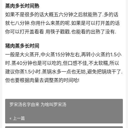
蒸肉多长时间熟
如果不是很多的话大概五六分钟之后就能熟了.多的话
就七八分钟.你用什么来蒸的呢.如果是可以打开盖的话
你可以打开盖看看 用筷子戳戳.也能看的出熟了没有.
猪肉蒸多长时间
一般是大火蒸开,中火蒸15分钟左右,再转小火蒸约1.5小
时.蒸40分钟也是可以吃的,但口感不佳,不太软糯,所以
建议你蒸1.5小时.蒸锅水多一点也无妨,避免把锅烧干了.
但也要根据肉量去调整蒸的时间哈!
罗宋汤名字由来 为啥叫罗宋汤
« 上一篇