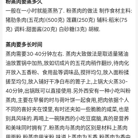
粉蒸肉要蒸多久
一般在一小时就能蒸熟了. 粉蒸肉的做法 制作食材主料:
猪肋条肉(五花肉)(500克) 莲藕(250克) 辅料:稻米(75
克) 调料:甜面酱(20克) 白砂糖(3克) 胡椒.
蒸肉要多长时间
蒸肉需要30·40分钟左右. 蒸肉大致做法是取适量猪油
油放置锅中加热,放如切成片的五花肉稍作翻炒,待肉化
开放入五香粉、食用盐等调味品,搅拌均匀,放入面粉揉
搓至均匀,放入铺好干净白布的篦子上,上锅大火蒸30-
40分钟,出锅既可以直接使用.另外西安有一种小吃叫粉
蒸肉,主要在早餐的时与荷叶饼一起食用,把肉依据个人
不同的喜好夹在馍里,有时还夹如一些脆脆的咸菜,也是
别具风味的.再喝上一碗陕西的小吃豆腐脑,真的是营养
和美味同时拥有了.粉蒸肉与蒸肉的区别是材料上蒸肉
用面粉,粉蒸肉用米粉,味道上蒸肉为五香,粉蒸肉为香中