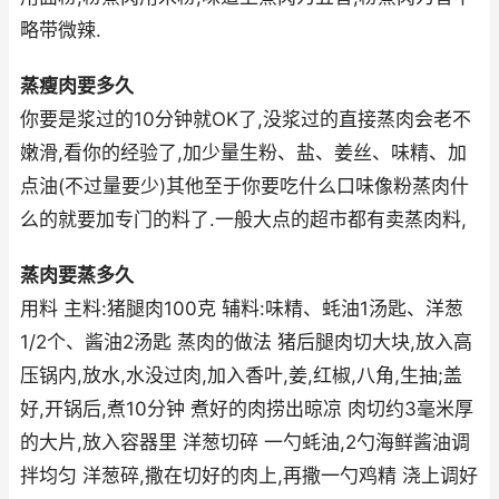
略带微辣.
蒸瘦肉要多久
你要是浆过的10分钟就OK了,没浆过的直接蒸肉会老不
嫩滑,看你的经验了,加少量生粉、盐、姜丝、味精、加
点油(不过量要少)其他至于你要吃什么口味像粉蒸肉什
么的就要加专门的料了.一般大点的超市都有卖蒸肉料,
蒸肉要蒸多久
用料 主料:猪腿肉100克 辅料:味精、蚝油1汤匙、洋葱
1/2个、酱油2汤匙 蒸肉的做法 猪后腿肉切大块,放入高
压锅内,放水,水没过肉,加入香叶,姜,红椒,八角,生抽;盖
好,开锅后,煮10分钟 煮好的肉捞出晾凉 肉切约3毫米厚
的大片,放入容器里 洋葱切碎 一勺蚝油,2勺海鲜酱油调
拌均匀 洋葱碎,撒在切好的肉上,再撒一勺鸡精 浇上调好